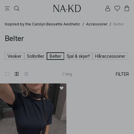
langermete topper
topper
bukser
kjoler
brune
Inspired by the Carolyn Bessette Aesthetic
/
Accessoirer
/
Belter
Belter
Vesker
Solbriller
Belter
Sjal & skjerf
Håraccessoirer
FILTER
1
Valg