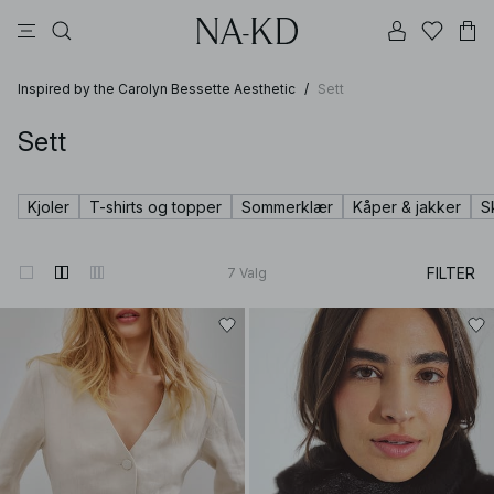
bukser
topper
kjoler
svarte
brune
Inspired by the Carolyn Bessette Aesthetic
/
Sett
Sett
Kjoler
T-shirts og topper
Sommerklær
Kåper & jakker
S
FILTER
7
Valg