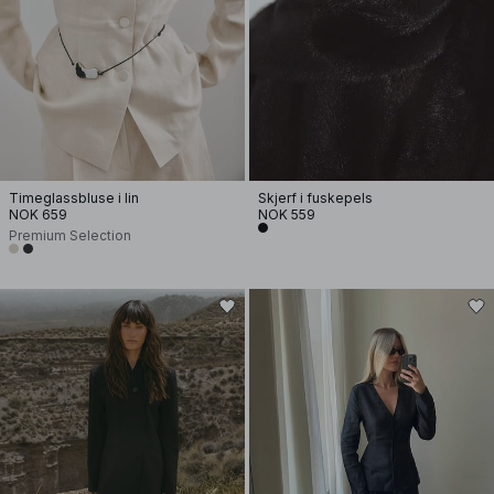
Timeglassbluse i lin
Skjerf i fuskepels
NOK 659
NOK 559
Premium Selection