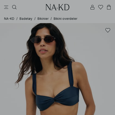
bukser
topper
kjoler
brune
beige
NA-KD
/
Badetøy
/
Bikinier
/
Bikini overdeler