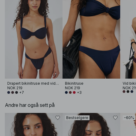
Drapert bikinitruse med vide stropper
Bikinitruse
Vid bik
NOK 219
NOK 219
NOK 21
+7
+3
Andre har også sett på
Bestselgere
−60%