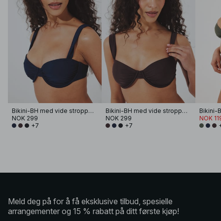
Bikini-BH med vide stropper og drapering
Bikini-BH med vide stropper og drapering
NOK 299
NOK 299
NOK 11
+7
+7
Meld deg på for å få eksklusive tilbud, spesielle
arrangementer og 15 % rabatt på ditt første kjøp!