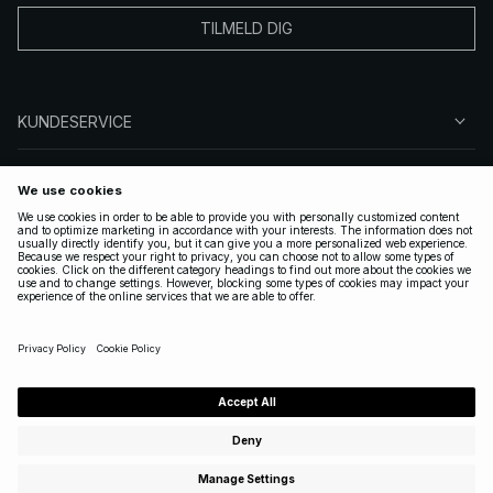
TILMELD DIG
KUNDESERVICE
OM OSS
FØLG OSS
LOVLIG
NORWAY
|
NORSK
Copyright 2025 Nakdcom One World AB