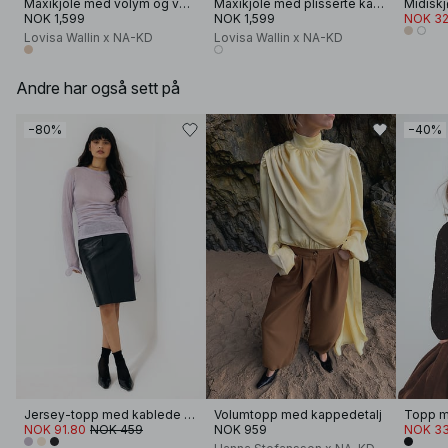
Maxikjole med volym og volang
Maxikjole med plisserte kappedetaljer
NOK 1,599
NOK 1,599
NOK 32
Lovisa Wallin x NA-KD
Lovisa Wallin x NA-KD
Andre har også sett på
−80%
−40%
Jersey-topp med kablede ermer
Volumtopp med kappedetalj
Topp m
NOK 91.80
NOK 459
NOK 959
NOK 33