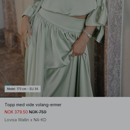
Model
:
173 cm - EU 36
Topp med vide volang-ermer
NOK 379.50
NOK 759
Lovisa Wallin x NA-KD