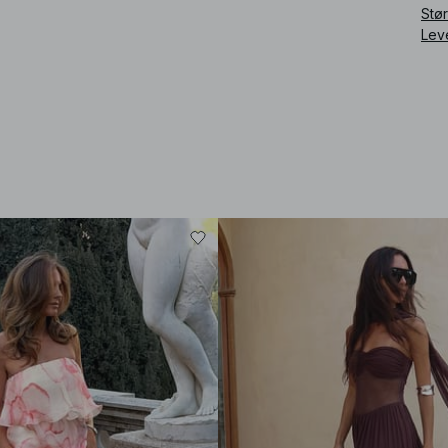
Stø
Lev