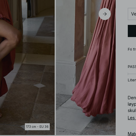
Ve
Fri 
PAS
Lite
Den
løyp
skul
Les
Art
173 cm - EU 36
Mat