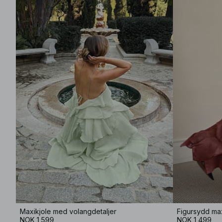
Maxikjole med volangdetaljer
Figursydd max
NOK 1,599
NOK 1,499