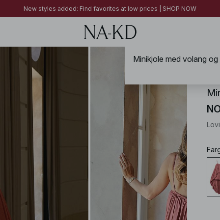
FINAL SALE | SHOP NOW
New styles added: Find favorites at low prices | SHOP NOW
FINAL SALE | SHOP NOW
Minikjole med volang og 
NA-
Mi
NO
Lov
Far