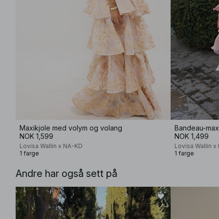
Maxikjole med volym og volang
Bandeau-maxi
NOK 1,599
NOK 1,499
Lovisa Wallin x NA-KD
Lovisa Wallin 
1 farge
1 farge
Andre har også sett på