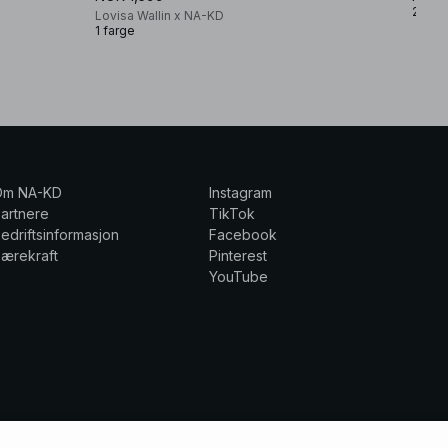
2 farg
Lovisa Wallin x NA-KD
1 farge
Om NA-KD
Instagram
artnere
TikTok
edriftsinformasjon
Facebook
ærekraft
Pinterest
YouTube