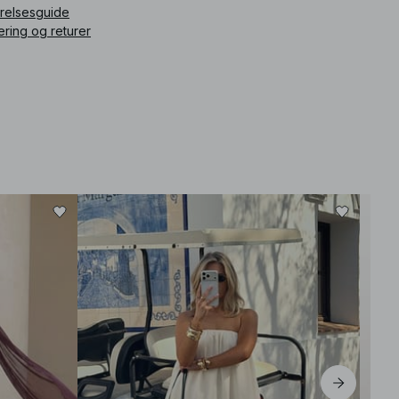
rrelsesguide
ering og returer
Best