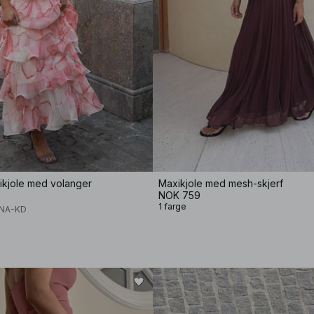
kjole med volanger
Maxikjole med mesh-skjerf
NOK 759
1 farge
x NA-KD