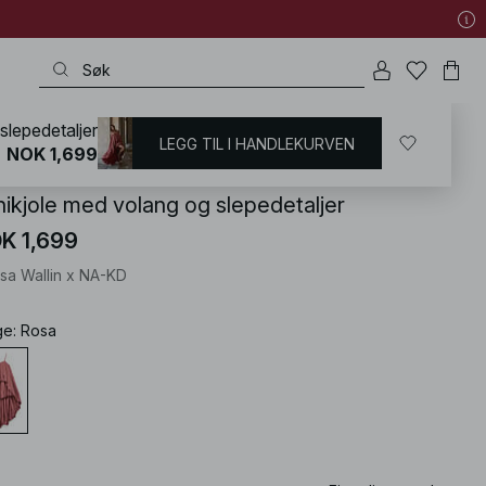
slepedetaljer
LEGG TIL I HANDLEKURVEN
KD
/
Kjoler
/
Kjoler til konfirmasjon
NOK 1,699
nikjole med volang og slepedetaljer
K 1,699
isa Wallin x NA-KD
ge
:
Rosa