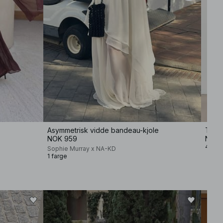
Asymmetrisk vidde bandeau-kjole
T-skj
NOK 959
NOK 
4 farg
Sophie Murray x NA-KD
1 farge