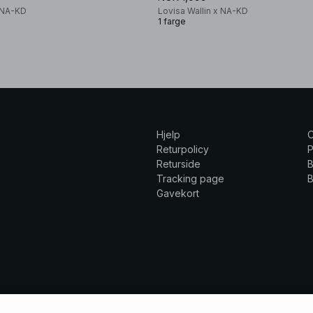
x NA-KD
Lovisa Wallin x NA-KD
1 farge
Hjelp
Returpolicy
P
Returside
B
Tracking page
B
Gavekort