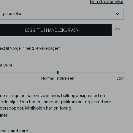
Finn din størrelse
lg størrelse
LEGG TIL I HANDLEKURVEN
frakt til Norge innen 2-4 virkedager*
SFORM
n
Normal i størrelsen
Stor
ne minikjolen har en volimunøs ballongdesign med en
edetaljer. Den har en innvendig silikonkant og justerbare
derstropper. Minikjolen har en foring.
 mer
ikkelnummer
:
1757-000147-9019
erials and care