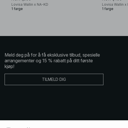
Lovisa Wallin x NA-KD
Lovisa Wallin 
1 farge
1 farge
Meld deg på for å få eksklusive tilbud, spesielle
arrangementer og 15 % rabatt på ditt første
kjøp!
TILMELD DIG