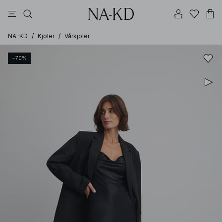
bukser
topper
kjoler
brune
svarte
NA-KD
/
Kjoler
/
Vårkjoler
−70%