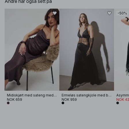
Andre har også sett på
−50%
Midiskjørt med sateng med foldetaljer
Ermeløs satengkjole med blonde
NOK 659
NOK 959
NOK 42