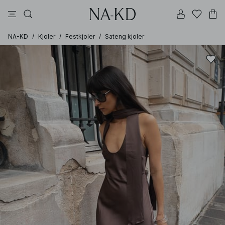
topper
bukser
kjoler
brune
svarte
NA-KD
/
Kjoler
/
Festkjoler
/
Sateng kjoler