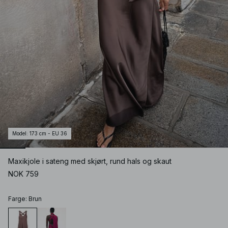
Model
:
173 cm - EU 36
Maxikjole i sateng med skjørt, rund hals og skaut
NOK 759
Farge
:
Brun