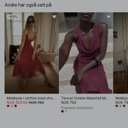
Andre har også sett på
−60%
Midikjole i chiffon med stropper
Tencel Crinkle Waterfall Midi Dress
NOK 303.60
NOK 759
NOK 759
NOK 7
Premium Selection