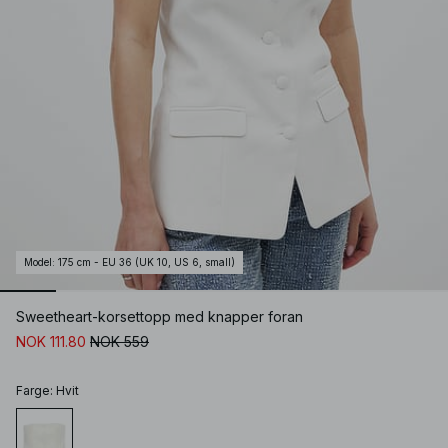
Model
:
175 cm - EU 36 (UK 10, US 6, small)
Sweetheart-korsettopp med knapper foran
NOK 111.80
NOK 559
Farge
:
Hvit