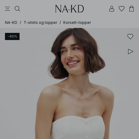
langermete topper
topper
bukser
kjoler
brune
NA-KD
/
T-shirts og topper
/
Korsett-topper
−80%