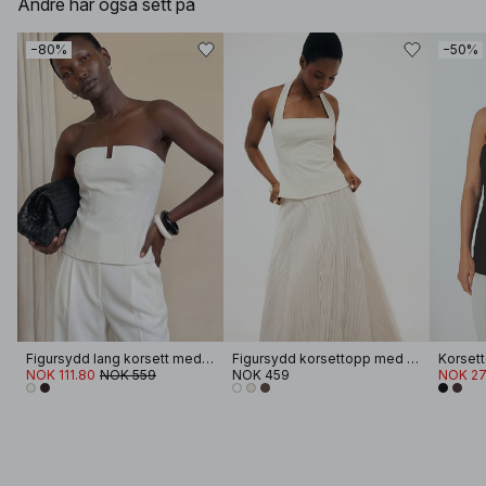
Andre har også sett på
−80%
−50%
Figursydd lang korsett med dyp hals
Figursydd korsettopp med halterneck
NOK 111.80
NOK 559
NOK 459
NOK 27