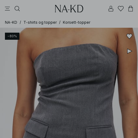
bukser
topper
kjoler
brune
svarte
NA-KD
/
T-shirts og topper
/
Korsett-topper
−80%