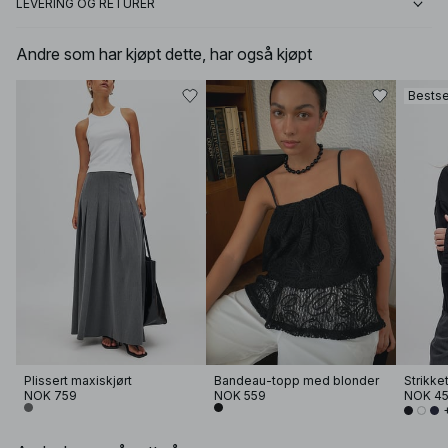
LEVERING OG RETURER
Andre som har kjøpt dette, har også kjøpt
Bestse
Plissert maxiskjørt
Bandeau-topp med blonder
NOK 759
NOK 559
NOK 4