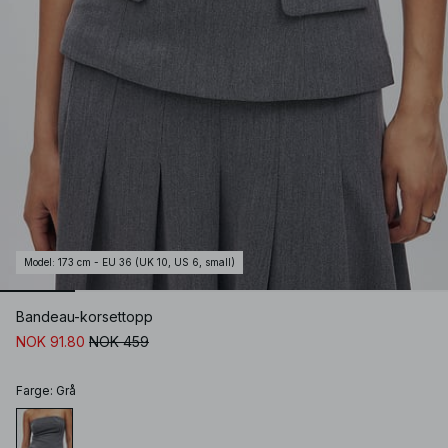
Model
:
173 cm - EU 36 (UK 10, US 6, small)
Bandeau-korsettopp
NOK 91.80
NOK 459
Farge
:
Grå