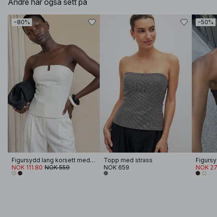
Andre har også sett på
−80%
−50%
Figursydd lang korsett med dyp hals
Topp med strass
NOK 111.80
NOK 559
NOK 659
NOK 27