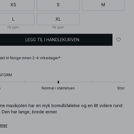
XS
S
M
L
XL
Få igjen
Få igjen
LEGG TIL I HANDLEKURVEN
frakt til Norge innen 2-4 virkedager*
SFORM
n
Normal i størrelsen
Stor
e maxikjolen har en myk bomullsfølelse og en litt videre rund
. Den har lange, brede ermer.
ikkelnummer
 mer
:
1100-013835-0138