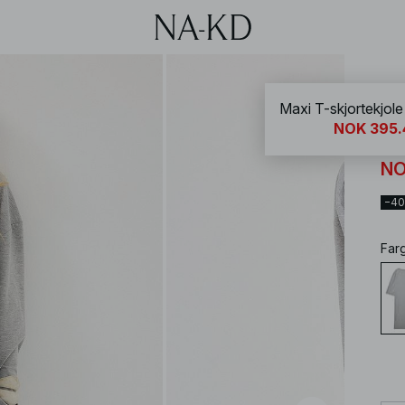
NA-
Maxi T-skjortekjole
NOK 395.
Ma
NO
−4
Far