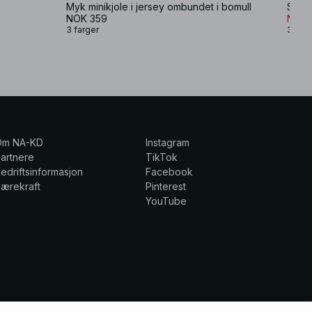
Myk minikjole i jersey ombundet i bomull
NOK 359
NOK 
3 farger
3 farg
Om NA-KD
Instagram
artnere
TikTok
edriftsinformasjon
Facebook
ærekraft
Pinterest
YouTube