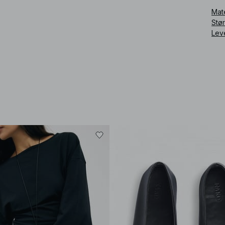
Mat
Stø
Lev