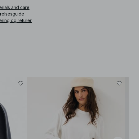
erials and care
rrelsesguide
ering og returer
Best