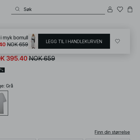
KD
/
Kjoler
/
Hverdagskjoler
/
Sweatshirt kjoler
 i myk bomull
LEGG TIL I HANDLEKURVEN
40
NOK 659
xi T-skjortekjole i myk bomull
K 395.40
NOK 659
0%
ge
:
Grå
Finn din størrelse