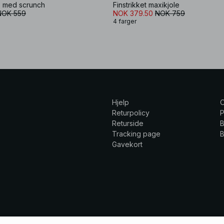
e med scrunch
Finstrikket maxikjole
NOK 559
NOK 379.50
NOK 759
4 farger
Hjelp
Returpolicy
P
Returside
B
Tracking page
B
Gavekort