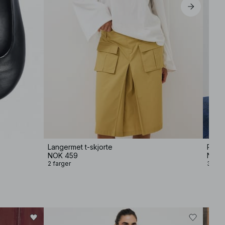
Langermet t-skjorte
Polo
NOK 459
NOK 
2 farger
3 farg
−80