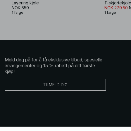
Layering kjole
T-skjortekjol
NOK 559
NOK 279.50
1 farge
1 farge
Meld deg på for å få eksklusive tilbud, spesielle
arrangementer og 15 % rabatt på ditt første
kjøp!
TILMELD DIG