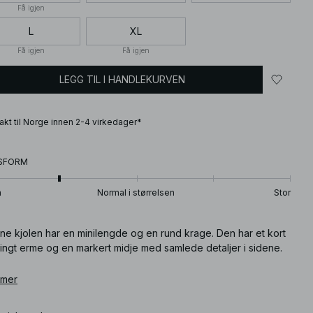
Få igjen
L
XL
Få igjen
Få igjen
LEGG TIL I HANDLEKURVEN
frakt til Norge innen 2-4 virkedager*
SFORM
n
Normal i størrelsen
Stor
ne kjolen har en minilengde og en rund krage. Den har et kort
ingt erme og en markert midje med samlede detaljer i sidene.
What is the fit like? The dress has a mini length with a marked
 mer
waist, allowing for comfortable movement while maintaining a
fitted silhouette.