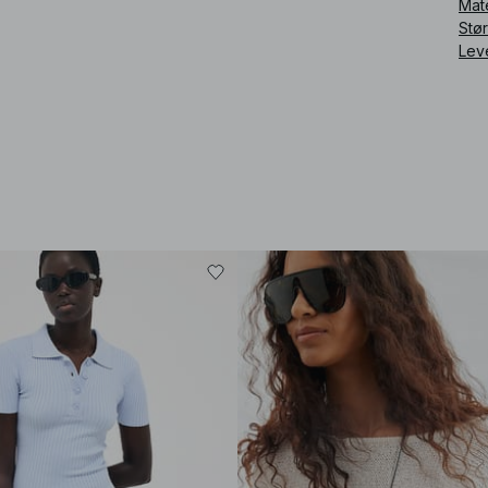
Mat
Stø
Lev
Art