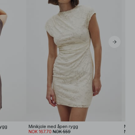
rygg
Minikjole med åpen rygg
Minik
NOK 167.70
NOK 559
NOK 