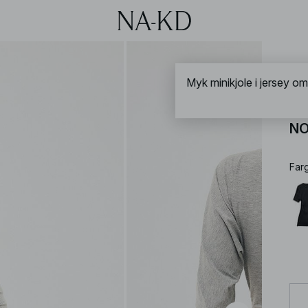
NA-
My
NO
Far