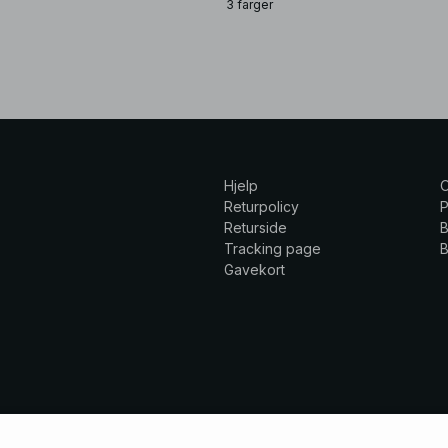
3 farger
Hjelp
Returpolicy
P
Returside
B
Tracking page
B
Gavekort