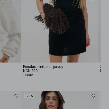
Ermeløs minikjole i jersey
Strik
NOK 299
NOK 
1 farge
12 far
−70%