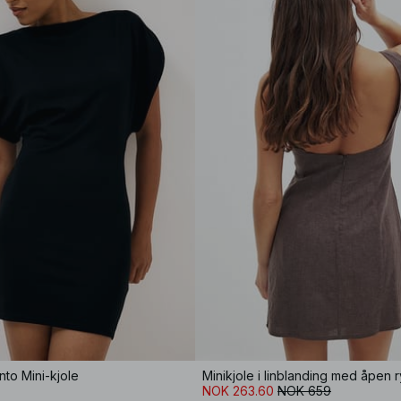
nto Mini-kjole
Minikjole i linblanding med åpen 
NOK 263.60
NOK 659