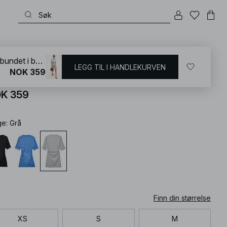
KD
/
Kjoler
/
Jerseykjoler
Myk minikjole i jersey ombundet i bomull
LEGG TIL I HANDLEKURVEN
NOK 359
k minikjole i jersey ombundet i bomull
K 359
ge
:
Grå
Finn din størrelse
XS
S
M