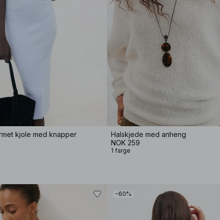
ermet kjole med knapper
Halskjede med anheng
NOK 259
1 farge
−60%