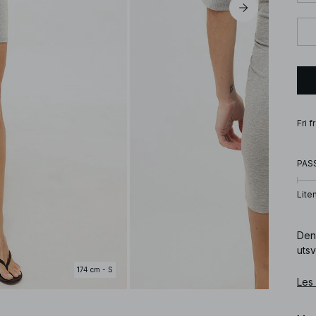
Fri 
PAS
Lite
Den
utsv
174 cm - S
Les