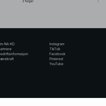
2 farger
3 farg
Om NA-KD
Instagram
artnere
TikTok
edriftsinformasjon
Facebook
ærekraft
Pinterest
YouTube