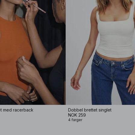
let med racerback
Dobbel brettet singlet
NOK 259
4 farger