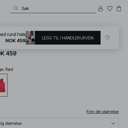
KD
/
T-shirts og topper
/
Ermeløse topper
ed rund hals
LEGG TIL I HANDLEKURVEN
NOK 459
nktopp med rund hals
K 459
ge
:
Rød
Finn din størrelse
lg størrelse