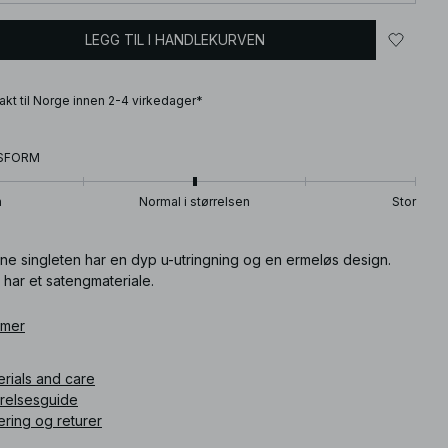
LEGG TIL I HANDLEKURVEN
frakt til Norge innen 2-4 virkedager*
SFORM
n
Normal i størrelsen
Stor
ne singleten har en dyp u-utringning og en ermeløs design.
har et satengmateriale.
ikkelnummer
 mer
:
1100-012760-0004
erials and care
rrelsesguide
ering og returer