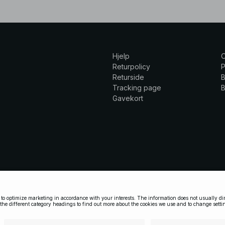
Hjelp
Returpolicy
P
Returside
B
Tracking page
B
Gavekort