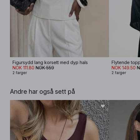
Figursydd lang korsett med dyp hals
Flytende top
NOK 111.80
NOK 559
NOK 149.50
N
2 farger
2 farger
Andre har også sett på