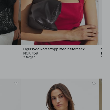
Figursydd korsettopp med halterneck
Skulp
NOK 459
NOK 
2 farger
2 farg