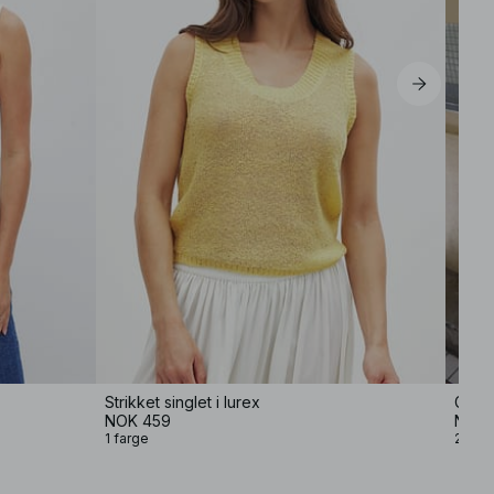
Strikket singlet i lurex
Gjen
NOK 459
NOK 
1 farge
2 farg