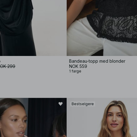
p
Bandeau-topp med blonder
OK 299
NOK 559
1 farge
Bestselgere