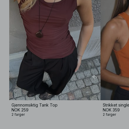
Gjennomsiktig Tank Top
Strikket sing
NOK 259
NOK 359
2 farger
2 farger