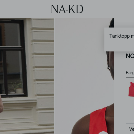
NA-
Tanktopp m
Ta
NO
Far
Ve