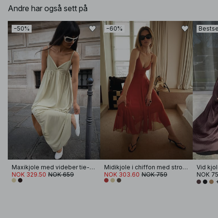
Andre har også sett på
−50%
−60%
Bestse
Maxikjole med videber tie-skulder
Midikjole i chiffon med stropper
NOK 329.50
NOK 659
NOK 303.60
NOK 759
NOK 7