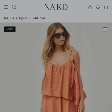
bukser
topper
kjoler
brune
svarte
NA-KD
/
Kjoler
/
Vårkjoler
−50%