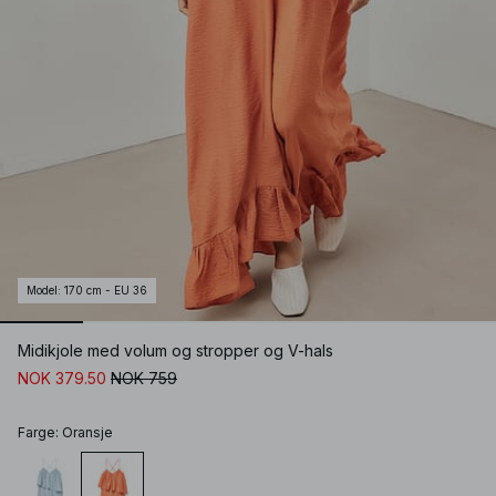
Model
:
170 cm - EU 36
Midikjole med volum og stropper og V-hals
NOK 379.50
NOK 759
Farge
:
Oransje