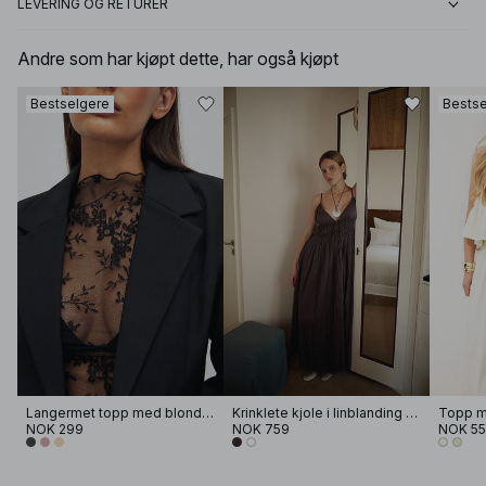
LEVERING OG RETURER
Andre som har kjøpt dette, har også kjøpt
Bestselgere
Bestse
Langermet topp med blonder
Krinklete kjole i linblanding med volum og stropper
NOK 299
NOK 759
NOK 5