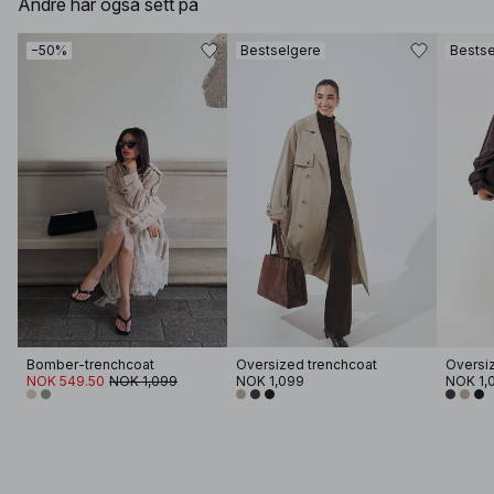
Andre har også sett på
−50%
Bestselgere
Bestse
Bomber-trenchcoat
Oversized trenchcoat
Oversi
NOK 549.50
NOK 1,099
NOK 1,099
NOK 1,