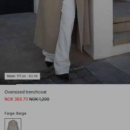
Model
:
171 cm - EU 36
Oversized trenchcoat
NOK 389.70
NOK 1,299
Farge
:
Beige