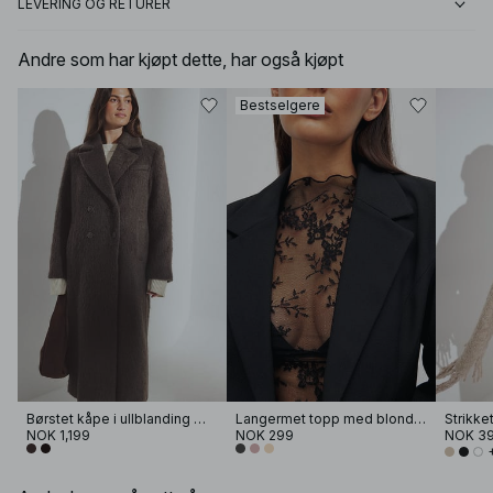
LEVERING OG RETURER
Andre som har kjøpt dette, har også kjøpt
Bestselgere
Børstet kåpe i ullblanding med rett passform
Langermet topp med blonder
Strikket
NOK 1,199
NOK 299
NOK 3