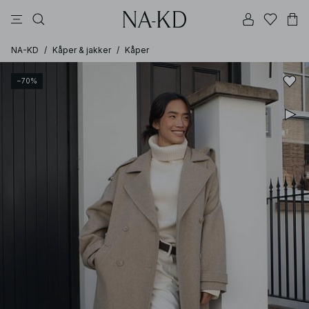
bukser
kjoler
topper
brune
svarte
NA-KD
/
Kåper & jakker
/
Kåper
−70%