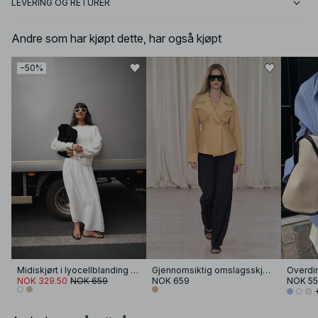
LEVERING OG RETURER
Andre som har kjøpt dette, har også kjøpt
−50%
Midiskjørt i lyocellblanding med plissert detalj
Gjennomsiktig omslagsskjorte i lyocellblanding
NOK 329.50
NOK 659
NOK 659
NOK 5