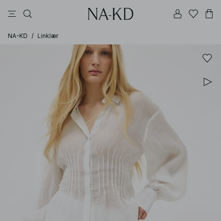
bukser
topper
kjoler
brune
svarte
NA-KD
/
Linklær