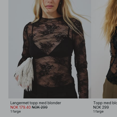
Langermet topp med blonder
Topp med blo
NOK 179.40
NOK 299
NOK 299
1 farge
1 farge