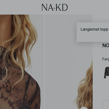
NA-
Langermet topp
La
NO
Far