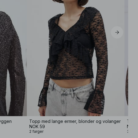
ryggen
Topp med lange ermer, blonder og volanger
Topp 
NOK 59
NOK 
2 farger
3 farg