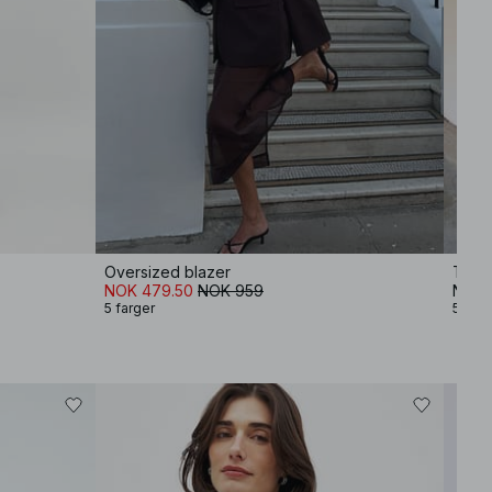
Oversized blazer
Topp 
NOK 479.50
NOK 959
NOK 
5 farger
5 farg