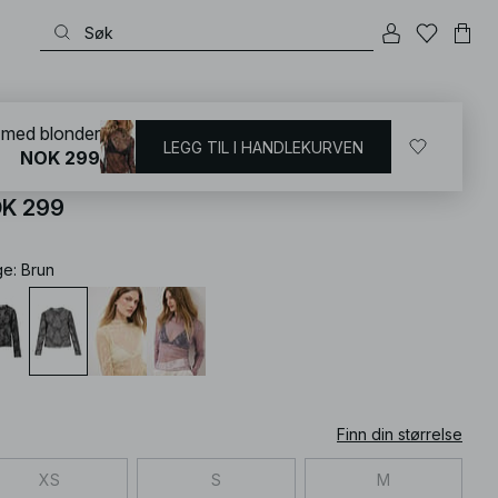
KD
/
Party Collections
 med blonder
LEGG TIL I HANDLEKURVEN
NOK 299
ngermet topp med blonder
K 299
ge
:
Brun
Finn din størrelse
XS
S
M