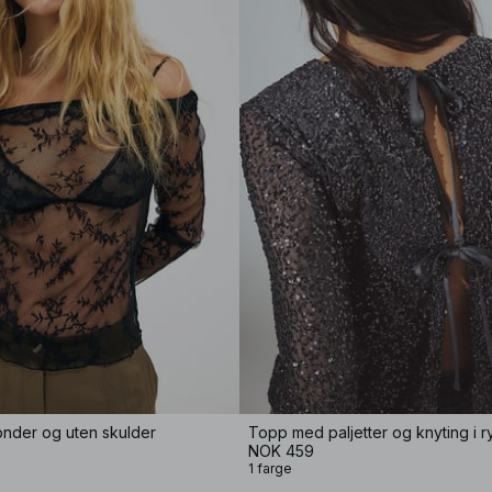
nder og uten skulder
Topp med paljetter og knyting i 
NOK 459
1 farge