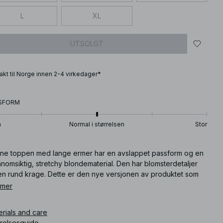
L
XL
UTSOLGT
frakt til Norge innen 2-4 virkedager*
SFORM
n
Normal i størrelsen
Stor
ne toppen med lange ermer har en avslappet passform og en
nomsiktig, stretchy blondematerial. Den har blomsterdetaljer
en rund krage. Dette er den nye versjonen av produktet som
 gjennomgått oppdateringer fra den forrige versjonen. Denne
 mer
pen med lange ermer finnes i brunt.
erials and care
What is the fit like? The fit is straight, slightly loose, offering
rrelsesguide