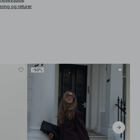
comfort while allowing for movement, making it versatile for
ering og returer
various occasions.
How does the material feel? The lace material is soft, stretchy,
and sheer, providing a delicate yet comfortable wearing
experience.
Is it suitable for casual outings? Yes, this top pairs beautifully
with jeans and a blazer on top, making it a great choice for
casual outings or more dressed-up events.
How should I style it? Layer it over a basic singlet and combine
it with high-waisted pants or a tailored skirt for an elegant look.
How should I care for it? We recommend checking the care
label. For best results, wash it gently and avoid high heat when
drying.
−50%
ikkelnummer
:
1100-010122-0017