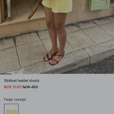
Strikket heklet shorts
NOK 91.80
NOK 459
Farge
:
Lysegul