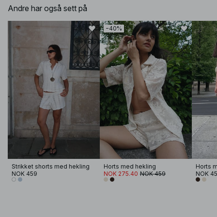
Andre har også sett på
−40%
Strikket shorts med hekling
Horts med hekling
Horts 
NOK 459
NOK 275.40
NOK 459
NOK 4