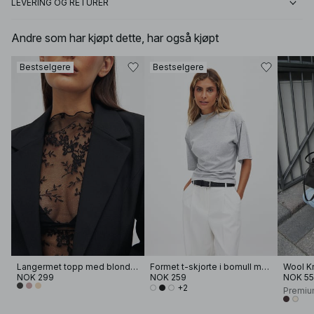
LEVERING OG RETURER
Andre som har kjøpt dette, har også kjøpt
Bestselgere
Bestselgere
Langermet topp med blonder
Formet t-skjorte i bomull med traktformet hals
Wool Kn
NOK 299
NOK 259
NOK 5
+2
Premiu