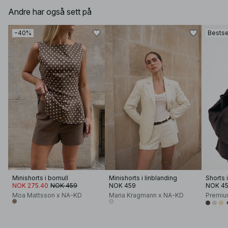
Andre har også sett på
−40%
Bestse
Minishorts i bomull
Minishorts i linblanding
Shorts 
NOK 275.40
NOK 459
NOK 459
NOK 4
Moa Mattsson x NA-KD
Maria Kragmann x NA-KD
Premiu