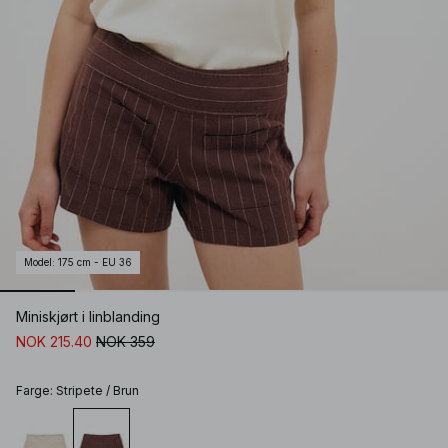
Model
:
175 cm - EU 36
Miniskjørt i linblanding
NOK 215.40
NOK 359
Farge
:
Stripete / Brun