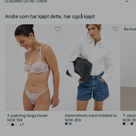
LEVERING OG RETURER
Andre som har kjøpt dette, har også kjøpt
Bestse
2-pakning tanga truser
Denimshorts med middels liv
T-skjor
NOK 159
NOK 459
NOK 2
+7