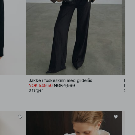
Jakke i fuskeskinn med glidelås
Bomul
NOK 549.50
NOK 1,099
NOK 
3 farger
5 farg
−80