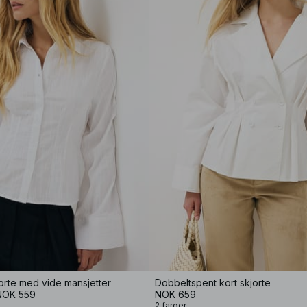
orte med vide mansjetter
Dobbeltspent kort skjorte
NOK 559
NOK 659
2 farger