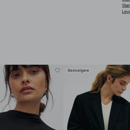
Stø
Lev
Bestselgere