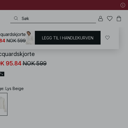
quardskjorte
LEGG TIL I HANDLEKURVEN
KD
/
Kontorklær
84
NOK 599
cquardskjorte
K 95.84
NOK 599
4%
ge
:
Lys Beige