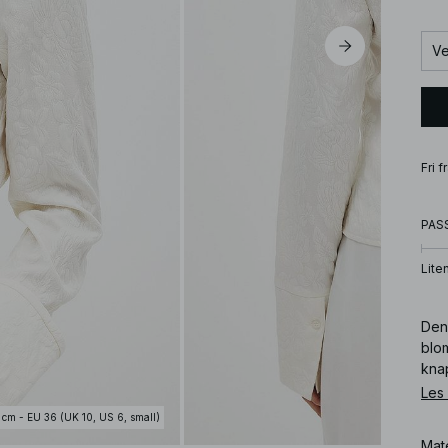
Ve
Fri 
PAS
Lite
Den
blo
kna
skjo
Les
 cm - EU 36 (UK 10, US 6, small)
Art
Mat