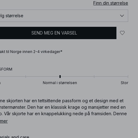
Finn din størrelse
lg størrelse
SEND MEG EN VARSEL
frakt til Norge innen 2-4 virkedager*
SFORM
n
Normal i størrelsen
Stor
ne skjorten har en tettsittende passform og et design med et
mstermønster. Den har en klassisk krage og mansjetter med en
p. Vår skjorte har en knappelukking nede på framsiden. Denne
rten finnes i lys beige.
 mer
ikkelnummer
:
1100-010132-0342
erials and care