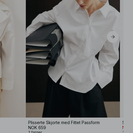
Plisserte Skjorte med Fittet Passform
Struk
NOK 659
NOK 1
2 farger
3 farg