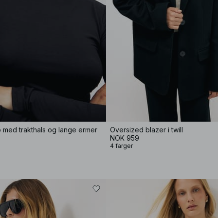
p med trakthals og lange ermer
Oversized blazer i twill
NOK 959
4 farger