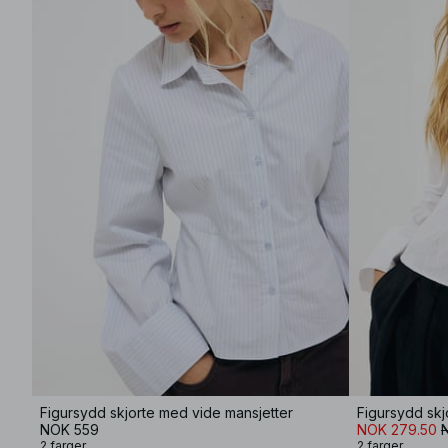
Figursydd skjorte med vide mansjetter
Figursydd skj
NOK 559
NOK 279.50
2 farger
2 farger