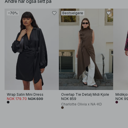
Andre har også sett på
−70%
Bestselgere
Wrap Satin Mini Dress
Overlap Tie Detalj Midi Kjole
Midikjo
NOK 179.70
NOK 599
NOK 859
NOK 9
Charlotte Olivia x NA-KD