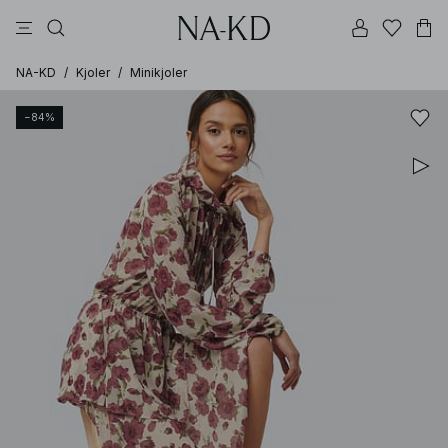
topper
bukser
kjoler
brune
svarte
NA-KD
/
Kjoler
/
Minikjoler
−84%