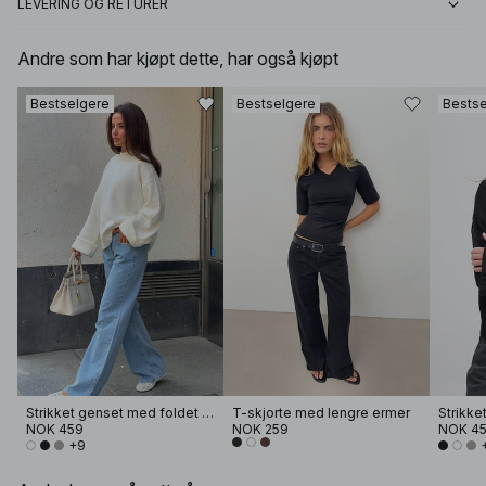
LEVERING OG RETURER
Andre som har kjøpt dette, har også kjøpt
Bestselgere
Bestselgere
Bestse
Strikket genset med foldet erme
T-skjorte med lengre ermer
NOK 459
NOK 259
NOK 4
+9