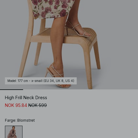
Model
:
177 cm - x-small (EU 34, UK 8, US 4)
High Frill Neck Dress
NOK 95.84
NOK 599
Farge
:
Blomstret