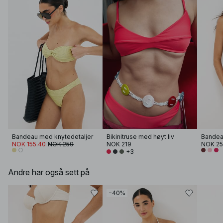
Bandeau med knytedetaljer
Bikinitruse med høyt liv
NOK 155.40
NOK 259
NOK 219
NOK 2
+3
Andre har også sett på
−40%