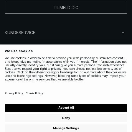
TILMELD DIG
KUNDESERVICE
OM OSS
FØLG OSS
LOVLIG
NORWAY
|
NORSK
Copyright 2025 Nakdcom One World AB