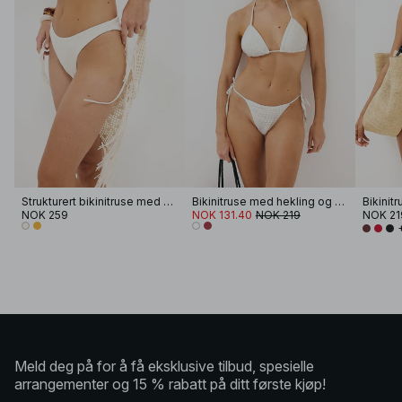
Strukturert bikinitruse med høy skjæring
Bikinitruse med hekling og knyting i stroppene
Bikinitr
NOK 259
NOK 131.40
NOK 219
NOK 21
Meld deg på for å få eksklusive tilbud, spesielle
arrangementer og 15 % rabatt på ditt første kjøp!