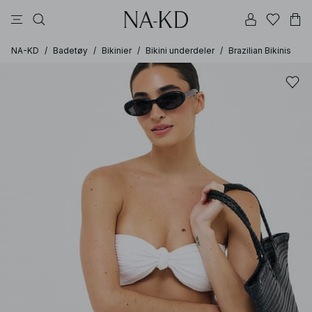
bukser
topper
kjoler
brune
hvite
NA-KD
/
Badetøy
/
Bikinier
/
Bikini underdeler
/
Brazilian Bikinis