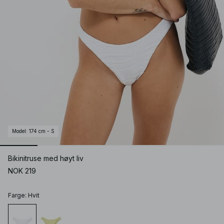
Model
:
174 cm - S
Bikinitruse med høyt liv
NOK 219
Farge
:
Hvit