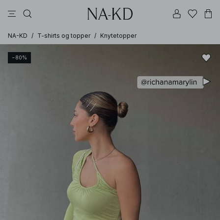
bukser
topper
kjoler
svarte
dyp brun
NA-KD
/
T-shirts og topper
/
Knytetopper
−80%