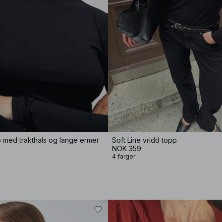
p med trakthals og lange ermer
Soft Line vridd topp
NOK 359
4 farger