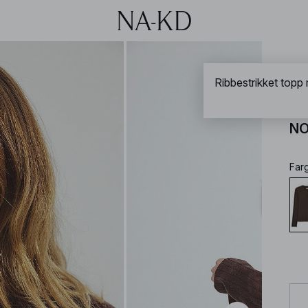
NA-
Ribbestrikket topp
Ri
NO
Far