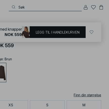
KD
/
T-shirts og topper
/
Strikketopper
 med knapper
LEGG TIL I HANDLEKURVEN
NOK 559
bbestrikket topp med knapper
K 559
ge
:
Brun
Finn din størrelse
XS
S
M