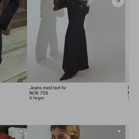
Jeans med lavt liv
Plisse
NOK 759
NOK 
8 farger
3 farg