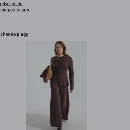
rrelsesguide
ering og returer
chende plagg