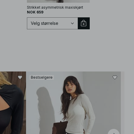
Strikket asymmetrisk maxiskjørt
NOK 659
Velg størrelse
Velg størrelse
Bestselgere
XS
S
M
L
XL