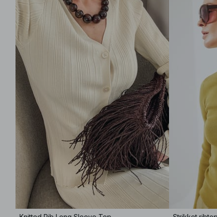
Knitted Rib Long Sleeve Top
Strikket ribt