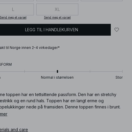
L
XL
Send meg et varsel
Send meg et varsel
LEGG TIL I HANDLEKURVEN
frakt til Norge innen 2-4 virkedager*
SFORM
n
Normal i størrelsen
Stor
ne toppen har en tettsittende passform. Den har en stretchy
bestrikk og en rund hals. Toppen har en langt erme og
ppelukkinger nede på framsiden. Denne toppen finnes i brunt.
 mer
ikkelnummer
:
1100-012304-0017
erials and care