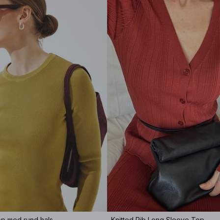
opp med rund hals
Knitted Rib Long Sleeve Top