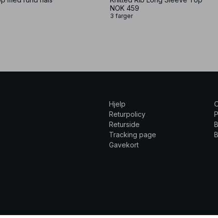
NOK 459
3 farger
Hjelp
Returpolicy
P
Returside
B
Tracking page
B
Gavekort