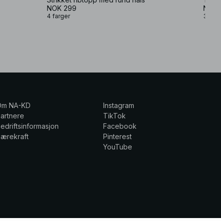
NOK 299
NOK 
4 farger
3 farg
Om NA-KD
Instagram
artnere
TikTok
edriftsinformasjon
Facebook
ærekraft
Pinterest
YouTube