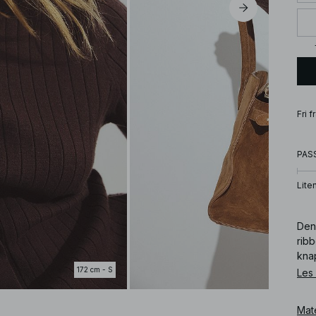
Fri 
PAS
Lite
Den
rib
kna
172 cm - S
Les
Art
Mat