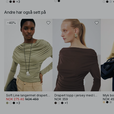
+3
Andre har også sett på
−40%
Soft Line langermet drapert topp
Drapert topp i jersey med lange ermer
NOK 275.40
NOK 459
NOK 359
NOK 4
+3
+1