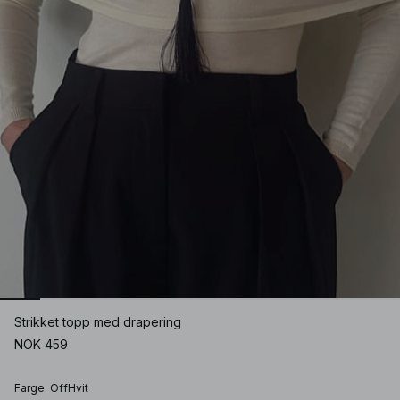
Strikket topp med drapering
NOK 459
Farge
:
OffHvit