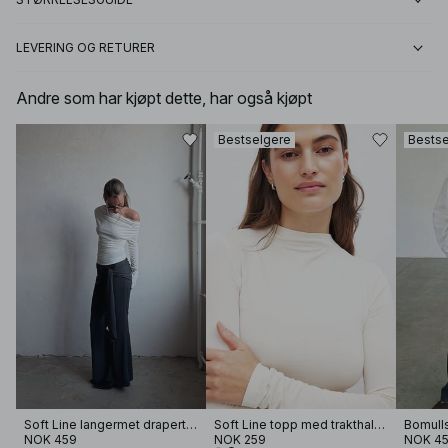
LEVERING OG RETURER
Andre som har kjøpt dette, har også kjøpt
Bestselgere
Bestse
Soft Line langermet drapert topp
Soft Line topp med trakthals og lange ermer
NOK 459
NOK 259
NOK 4