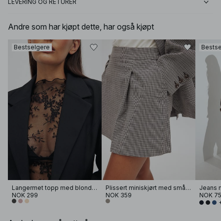
LEVERING OG RETURER
Andre som har kjøpt dette, har også kjøpt
Bestselgere
Bestse
Langermet topp med blonder
Plissert miniskjørt med små ruter
Jeans m
NOK 299
NOK 359
NOK 7