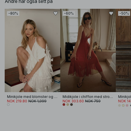
Andre har også sett på
−80%
−60%
−50%
Minikjole med blomster og uten skulder
Midikjole i chiffon med stropper
NOK 219.80
NOK 1,099
NOK 303.60
NOK 759
NOK 14