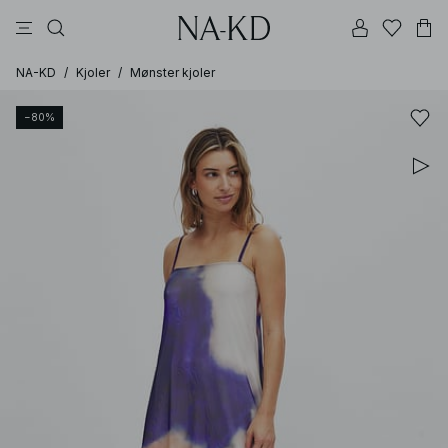
bukser
topper
kjoler
svarte
dyp brun
NA-KD
/
Kjoler
/
Mønster kjoler
−80%