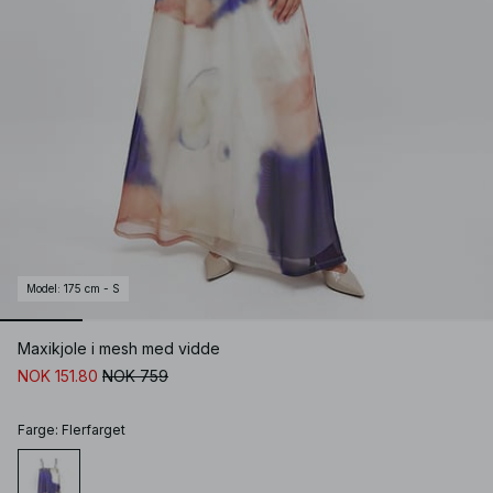
Model
:
175 cm - S
Maxikjole i mesh med vidde
NOK 151.80
NOK 759
Farge
:
Flerfarget