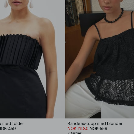
 med folder
Bandeau-topp med blonder
NOK 459
NOK 111.80
NOK 559
2 farger