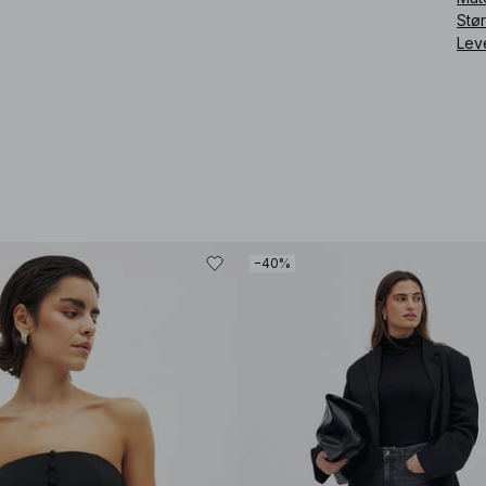
Stø
Lev
−40%