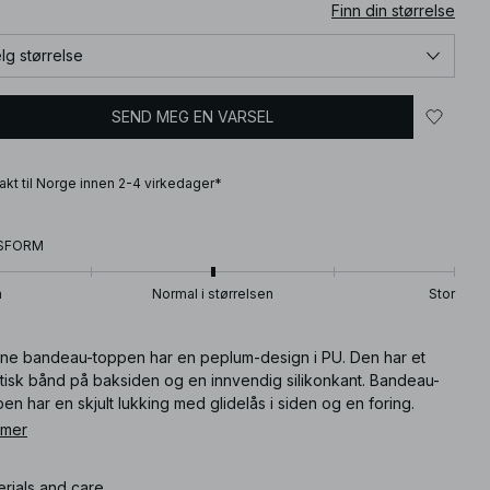
Finn din størrelse
lg størrelse
SEND MEG EN VARSEL
frakt til Norge innen 2-4 virkedager*
SFORM
n
Normal i størrelsen
Stor
ne bandeau-toppen har en peplum-design i PU. Den har et
stisk bånd på baksiden og en innvendig silikonkant. Bandeau-
en har en skjult lukking med glidelås i siden og en foring.
ne bandeau-toppen finnes i svart.
 mer
ikkelnummer
:
1100-011838-0002
erials and care