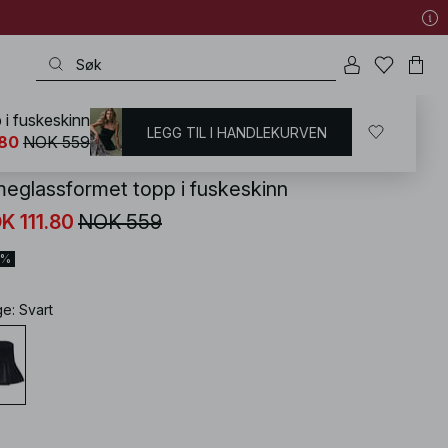
 i fuskeskinn
LEGG TIL I HANDLEKURVEN
KD
/
T-shirts og topper
/
Tube topp
.80
NOK 559
meglassformet topp i fuskeskinn
K 111.80
NOK 559
0%
ge
:
Svart