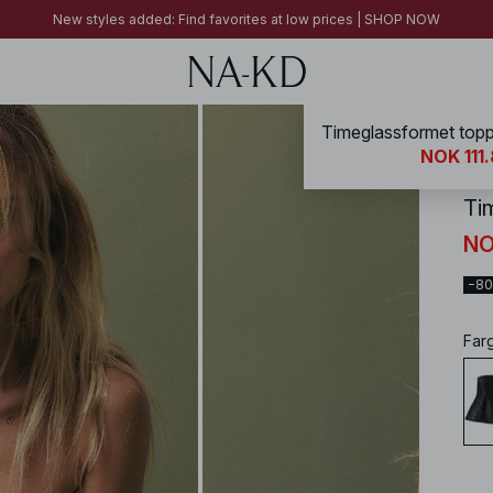
FINAL SALE | SHOP NOW
New styles added: Find favorites at low prices | SHOP NOW
FINAL SALE | SHOP NOW
Timeglassformet topp
NA-
NOK 111
Ti
NO
−8
Far