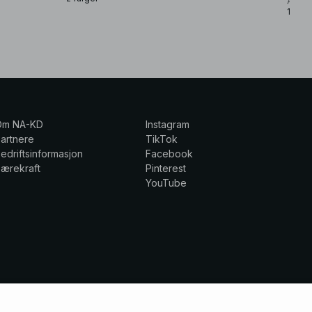
Amy L
1 farg
Om NA-KD
Instagram
artnere
TikTok
edriftsinformasjon
Facebook
ærekraft
Pinterest
YouTube