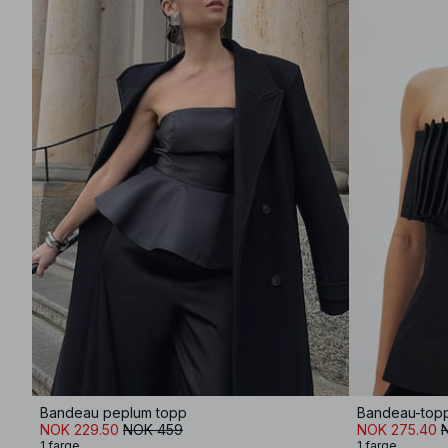
Bandeau peplum topp
Bandeau-topp
NOK 229.50
NOK 459
NOK 275.40
1 farge
1 farge