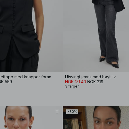
ettopp med knapper foran
Utsvingt jeans med høyt liv
K 559
NOK 131.40
NOK 219
3 farger
−80%