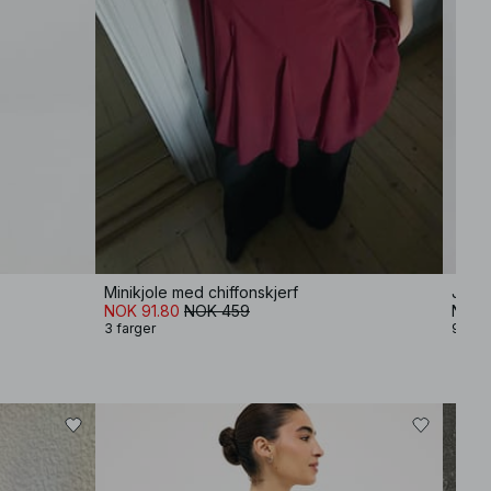
Minikjole med chiffonskjerf
Jeans
NOK 91.80
NOK 459
NOK 
3 farger
9 farg
−80