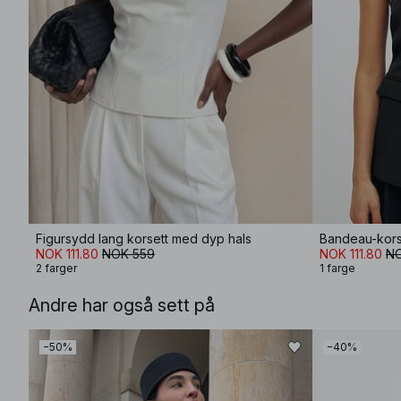
Figursydd lang korsett med dyp hals
Bandeau-kors
NOK 111.80
NOK 559
NOK 111.80
NO
2 farger
1 farge
Andre har også sett på
−50%
−40%