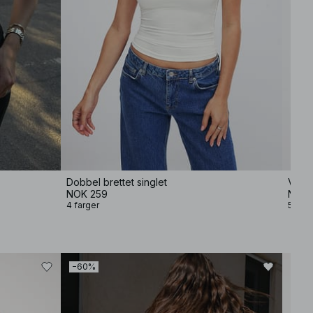
Dobbel brettet singlet
Vridd
NOK 259
NOK 
4 farger
5 farg
−60%
−50