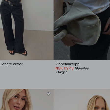
d lengre ermer
Ribbetanktopp
NOK 119.40
NOK 199
2 farger