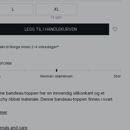
L
XL
Få igjen
LEGG TIL I HANDLEKURVEN
frakt til Norge innen 2-4 virkedager*
SFORM
n
Normal i størrelsen
Stor
ne bandeau-toppen har en innvendig silikonkant og et
tchy ribbet materiale. Denne bandeau-toppen finnes i svart.
ikkelnummer
 mer
:
1100-011191-0002
erials and care