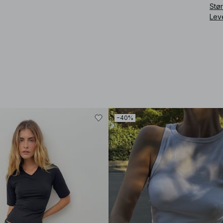
Stø
Lev
−40%