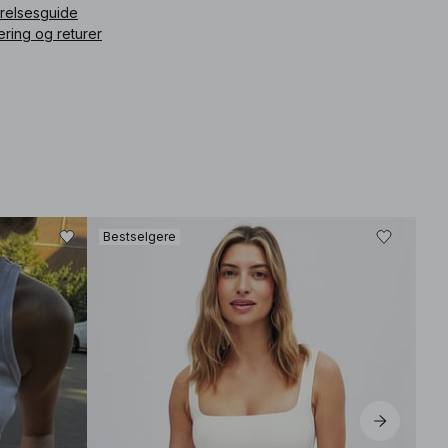
rrelsesguide
ering og returer
Bestselgere