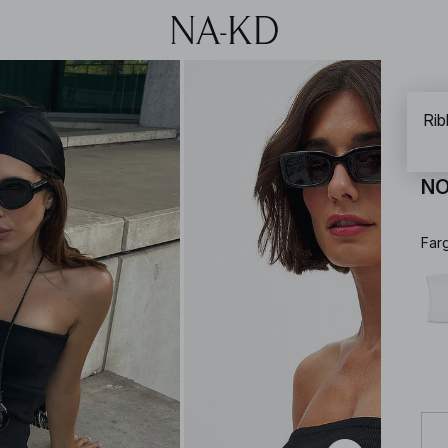
NA-
Rib
Ri
NO
Far