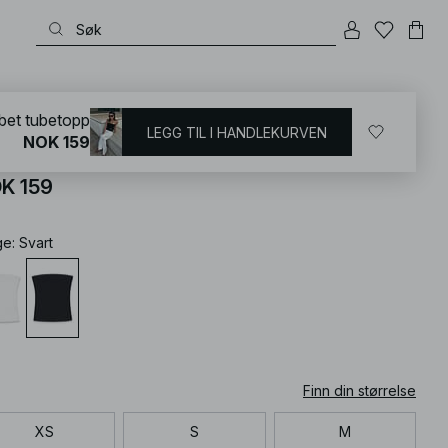
KD
/
T-shirts og topper
/
Tube topp
bet tubetopp
LEGG TIL I HANDLEKURVEN
NOK 159
bbet tubetopp
K 159
ge
:
Svart
Finn din størrelse
XS
S
M