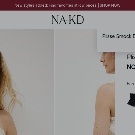
FINAL SALE | SHOP NOW
New styles added: Find favorites at low prices | SHOP NOW
FINAL SALE | SHOP NOW
Plisse Smock 
NA-
Pl
NO
Far