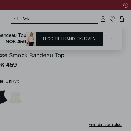
Bandeau Top
LEGG TIL I HANDLEKURVEN
KD
/
T-shirts og topper
/
Tube topp
NOK 459
isse Smock Bandeau Top
K 459
ge
:
OffHvit
Finn din størrelse