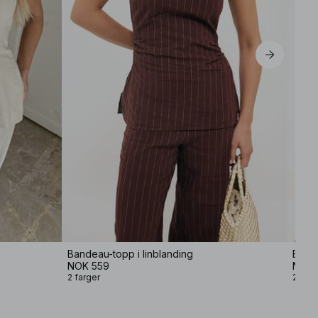
Bandeau-topp i linblanding
Bande
NOK 559
NOK 
2 farger
2 farg