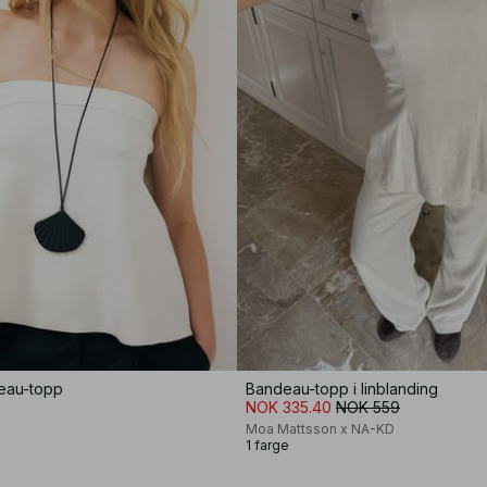
deau-topp
Bandeau-topp i linblanding
NOK 335.40
NOK 559
Moa Mattsson x NA-KD
1 farge