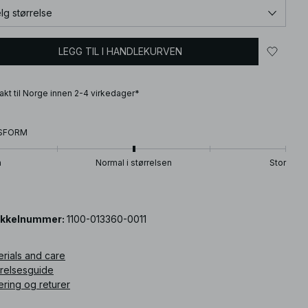
lg størrelse
LEGG TIL I HANDLEKURVEN
frakt til Norge innen 2-4 virkedager*
SFORM
n
Normal i størrelsen
Stor
ikkelnummer
:
1100-013360-0011
erials and care
rrelsesguide
ering og returer