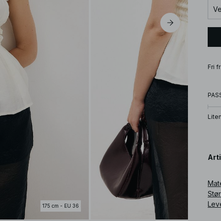
Ve
Fri 
PAS
Lite
Art
Mat
Stø
Lev
175 cm - EU 36