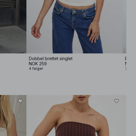
Dobbel brettet singlet
Baggy
NOK 259
NOK 
4 farger
7 farg