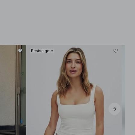
Bestselgere
Best