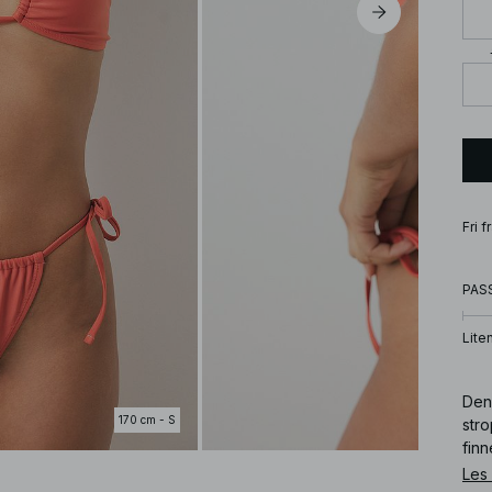
Fri 
PAS
Lite
Denn
170 cm - S
stro
finn
Les