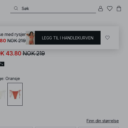
KD
/
Badetøy
/
Bikinier
/
Bikini underdeler
use med rysjer
LEGG TIL I HANDLEKURVEN
.80
NOK 219
initruse med rysjer
K 43.80
NOK 219
0%
ge
:
Oransje
Finn din størrelse