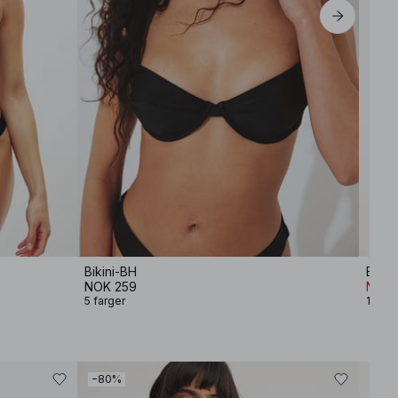
Bikini-BH
Bikin
NOK 259
NOK 
5 farger
10 far
−80%