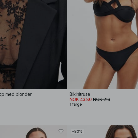
pp med blonder
Bikinitruse
NOK 43.80
NOK 219
1 farge
−80%