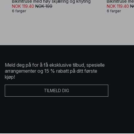
Bikinitruse med høy skjæring og knyting
Bikinitruse m
NOK 119.40
NOK 199
NOK 119.40
N
6 farger
6 farger
Meld deg på for å få eksklusive tilbud, spesielle
arrangementer og 15 % rabatt på ditt første
kjøp!
TILMELD DIG