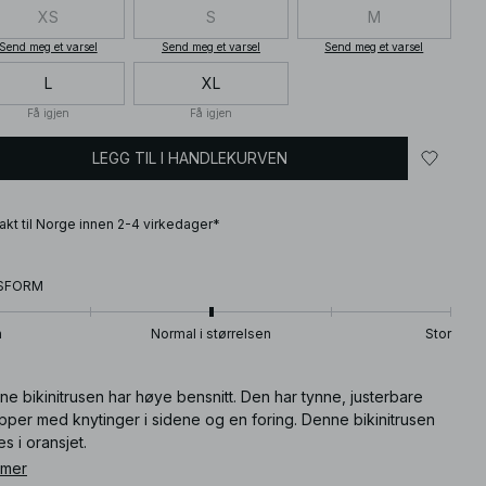
XS
S
M
Send meg et varsel
Send meg et varsel
Send meg et varsel
L
XL
Få igjen
Få igjen
LEGG TIL I HANDLEKURVEN
frakt til Norge innen 2-4 virkedager*
SFORM
n
Normal i størrelsen
Stor
e bikinitrusen har høye bensnitt. Den har tynne, justerbare
pper med knytinger i sidene og en foring. Denne bikinitrusen
es i oransjet.
 mer