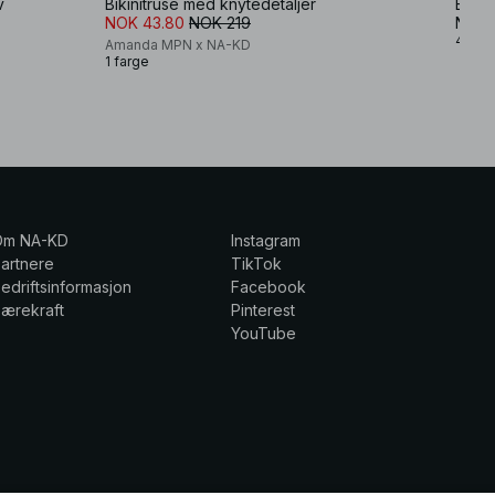
v
Bikinitruse med knytedetaljer
Bikin
NOK 43.80
NOK 219
NOK 
4 farg
Amanda MPN x NA-KD
1 farge
Om NA-KD
Instagram
artnere
TikTok
edriftsinformasjon
Facebook
ærekraft
Pinterest
YouTube