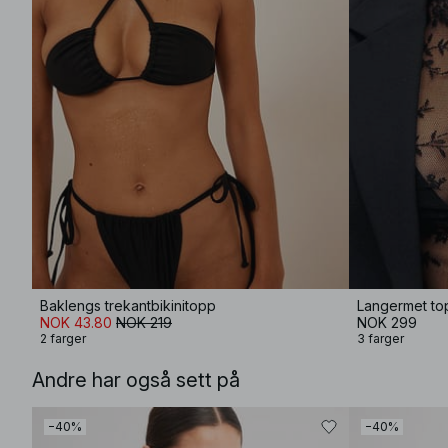
Baklengs trekantbikinitopp
Langermet to
NOK 43.80
NOK 219
NOK 299
2 farger
3 farger
Andre har også sett på
−40%
−40%