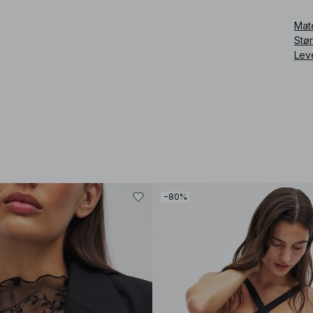
Art
Mat
Stø
Lev
−80%