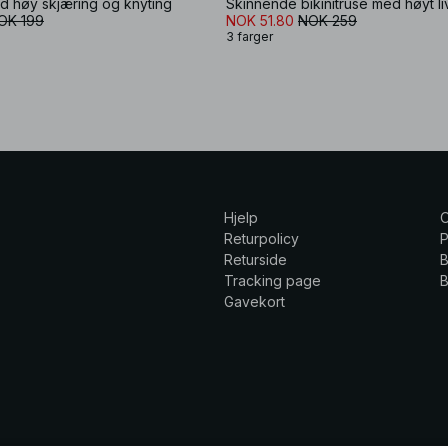
ed høy skjæring og knyting
Skinnende bikinitruse med høyt li
OK 199
NOK 51.80
NOK 259
3 farger
Hjelp
Returpolicy
P
Returside
B
Tracking page
B
Gavekort