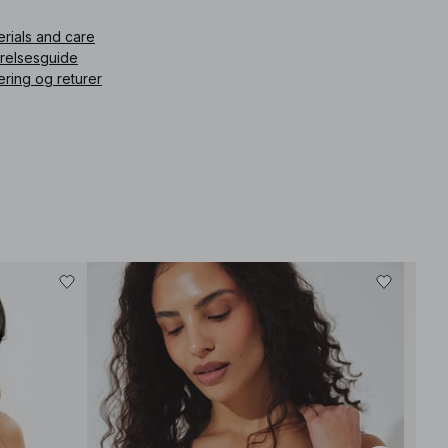
ikkelnummer
:
1100-011545-1359
erials and care
rrelsesguide
ering og returer
−60