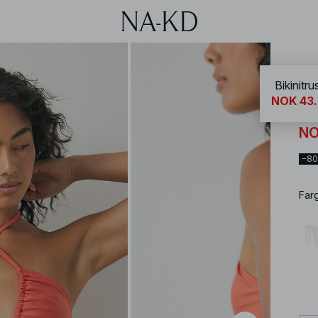
NA-
Bikinitr
NOK 43
Bik
NO
−8
Far