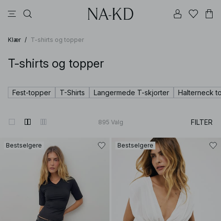
bukser
topper
kjoler
brune
svarte
Klær
/
T-shirts og topper
T-shirts og topper
Fest-topper
T-Shirts
Langermede T-skjorter
Halterneck t
FILTER
895
Valg
Bestselgere
Bestselgere