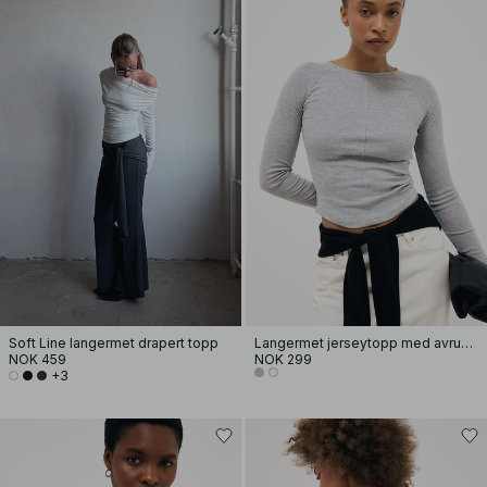
Soft Line langermet drapert topp
Langermet jerseytopp med avrundet kant
NOK 459
NOK 299
+3