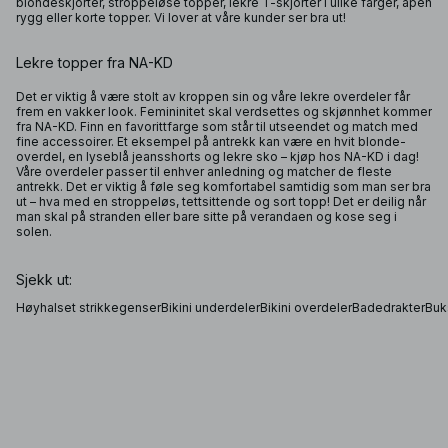
blondeskjorter, stroppeløse topper, lekre T-skjorter i ulike farger, åpen
rygg eller korte topper. Vi lover at våre kunder ser bra ut!
Lekre topper fra NA-KD
Det er viktig å være stolt av kroppen sin og våre lekre overdeler får
frem en vakker look. Femininitet skal verdsettes og skjønnhet kommer
fra NA-KD. Finn en favorittfarge som står til utseendet og match med
fine accessoirer. Et eksempel på antrekk kan være en hvit blonde-
overdel, en lyseblå jeansshorts og lekre sko – kjøp hos NA-KD i dag!
Våre overdeler passer til enhver anledning og matcher de fleste
antrekk. Det er viktig å føle seg komfortabel samtidig som man ser bra
ut – hva med en stroppeløs, tettsittende og sort topp! Det er deilig når
man skal på stranden eller bare sitte på verandaen og kose seg i
solen.
Sjekk ut:
Høyhalset strikkegenser
Bikini underdeler
Bikini overdeler
Badedrakter
Buks