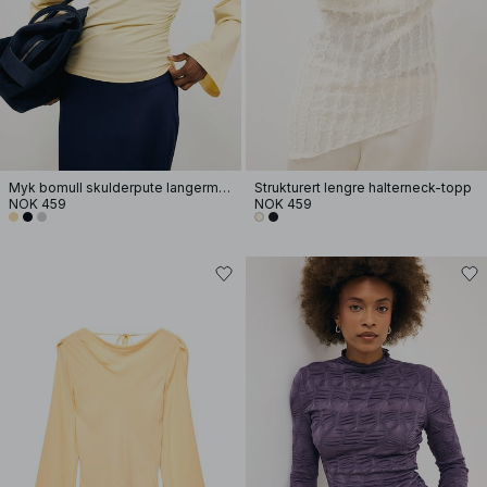
Myk bomull skulderpute langermet T-skjorte
Strukturert lengre halterneck-topp
NOK 459
NOK 459