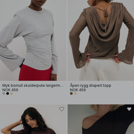
Myk bomull skulderpute langermet T-skjorte
Åpen rygg drapert topp
NOK 459
NOK 459