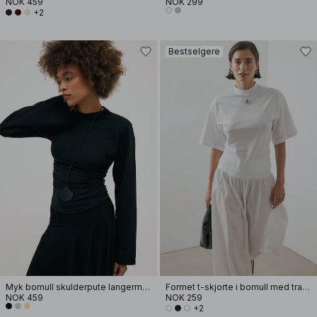
NOK 459
NOK 299
+2
Bestselgere
Myk bomull skulderpute langermet T-skjorte
Formet t-skjorte i bomull med traktformet hals
NOK 459
NOK 259
+2