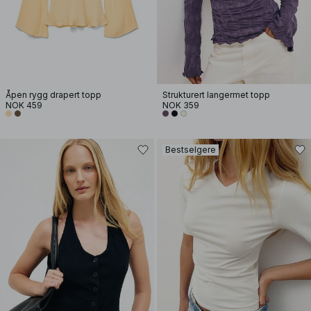
Åpen rygg drapert topp
Strukturert langermet topp
NOK 459
NOK 359
Bestselgere