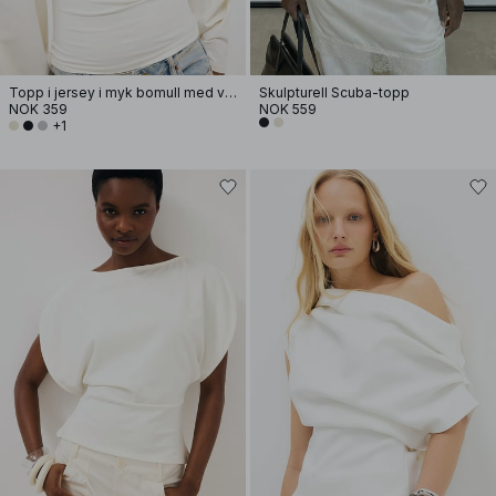
Topp i jersey i myk bomull med vide ermer
Skulpturell Scuba-topp
NOK 359
NOK 559
+1