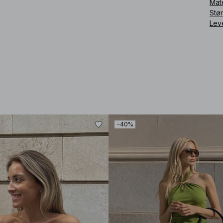
Mat
Stø
Lev
−40%