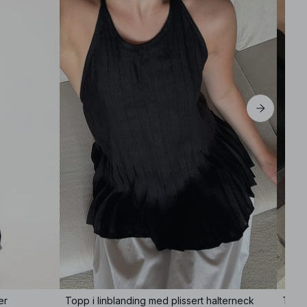
er
Topp i linblanding med plissert halterneck
Topp 