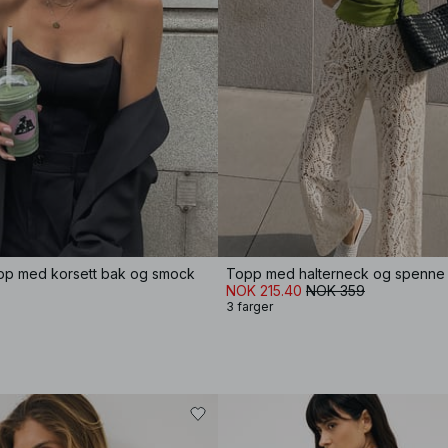
opp med korsett bak og smock
Topp med halterneck og spenne
NOK 215.40
NOK 359
3 farger