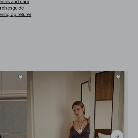
erials and care
rrelsesguide
ering og returer
−80