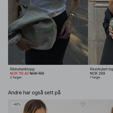
Ribbetanktopp
Resirkulert t
NOK 119.40
NOK 199
NOK 299
2 farger
1 farge
Andre har også sett på
−40%