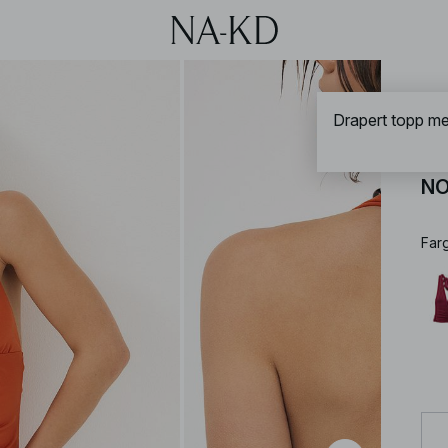
NA-
Drapert topp me
Dr
NO
Far