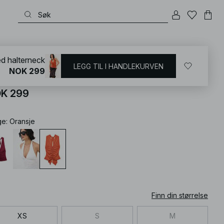
KD
/
T-shirts og topper
/
Topper med åpen rygg
d halterneck
LEGG TIL I HANDLEKURVEN
NOK 299
apert topp med halterneck
K 299
ge
:
Oransje
Finn din størrelse
XS
S
M