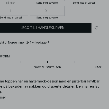
Få igjen
Send meg et varsel
Send meg et varsel
L
XL
Send meg et varsel
Send meg et varsel
LEGG TIL I HANDLEKURVEN
frakt til Norge innen 2-4 virkedager*
SFORM
n
Normal i størrelsen
Stor
ne toppen har en halterneck-design med en justerbar knytbar
te på baksiden av nakken og draperte detaljer. Den har en lav
g.
 mer
ikkelnummer
:
1100-013134-1359