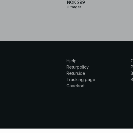
NOK 299
3 farger
Hjelp
Returpolicy
P
Returside
B
Tracking page
B
Gavekort