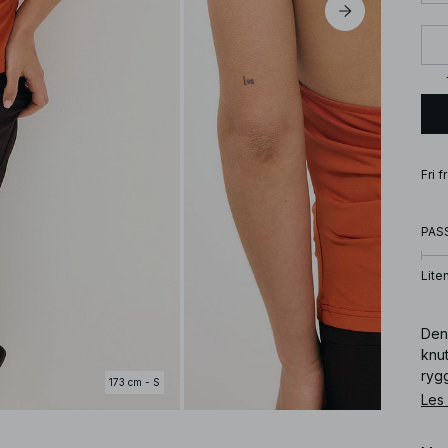
Fri 
PAS
Lite
Den
knu
ryg
173 cm - S
Les
Art