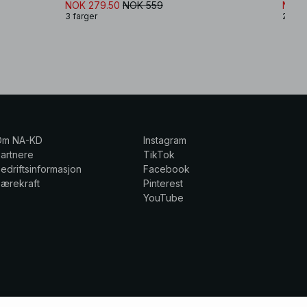
NOK 279.50
NOK 559
NOK 
3 farger
2 farg
Om NA-KD
Instagram
artnere
TikTok
edriftsinformasjon
Facebook
ærekraft
Pinterest
YouTube