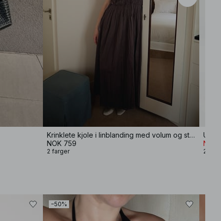
Krinklete kjole i linblanding med volum og stropper
Utsvi
NOK 759
NOK 
2 farger
2 farg
−50%
−40