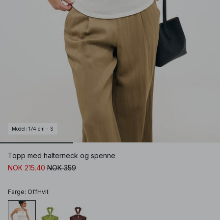
Model
:
174 cm - S
Topp med halterneck og spenne
NOK 215.40
NOK 359
Farge
:
OffHvit