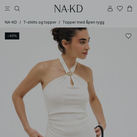
langermete topper
bukser
kjoler
svarte
brune
NA-KD
/
T-shirts og topper
/
Topper med åpen rygg
−40%