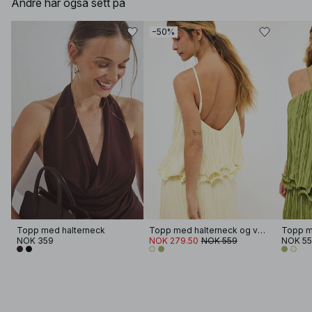
Andre har også sett på
−50%
Topp med halterneck
Topp med halterneck og volang i kanten
NOK 359
NOK 279.50
NOK 559
NOK 5