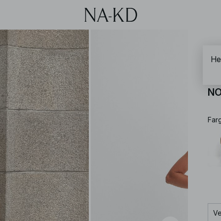
NA-
Hek
He
NO
Far
Ve