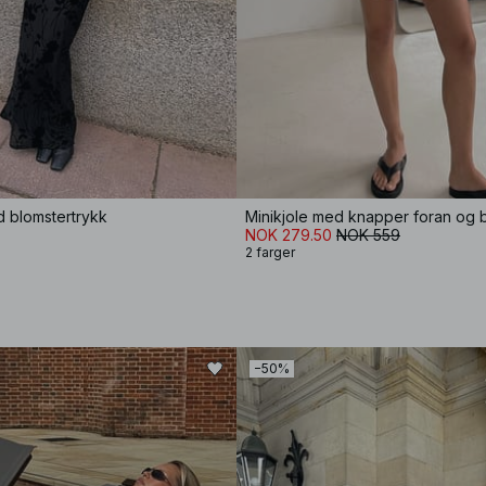
d blomstertrykk
NOK 279.50
NOK 559
2 farger
−50%