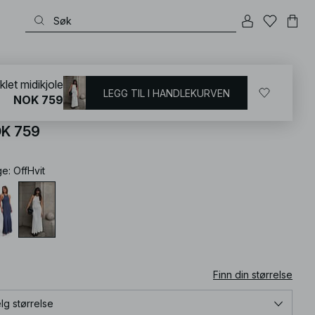
KD
/
Kjoler
/
Strikkekjoler
let midikjole
LEGG TIL I HANDLEKURVEN
NOK 759
klet midikjole
K 759
ge
:
OffHvit
Finn din størrelse
lg størrelse