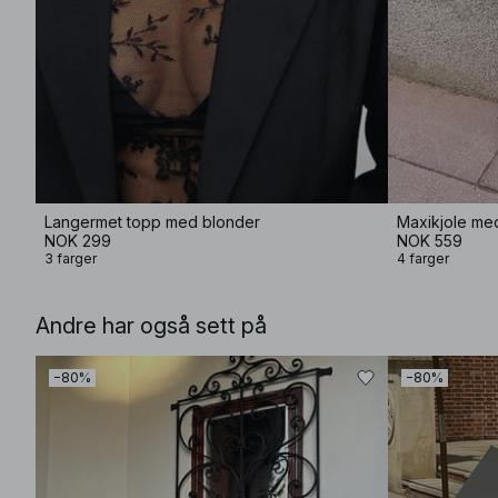
Langermet topp med blonder
Maxikjole me
NOK 299
NOK 559
3 farger
4 farger
Andre har også sett på
−80%
−80%