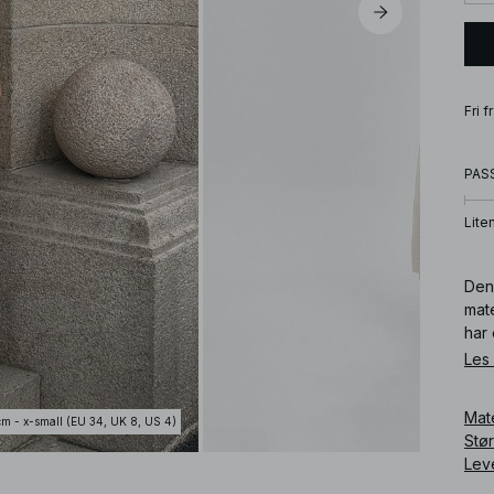
Fri 
PAS
Lite
Denn
mate
har 
Les
Art
Mat
cm - x-small (EU 34, UK 8, US 4)
Stø
Lev