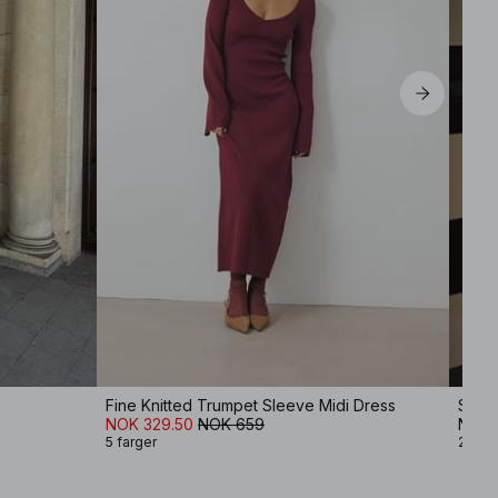
Fine Knitted Trumpet Sleeve Midi Dress
Strik
NOK 329.50
NOK 659
NOK 
5 farger
2 farg