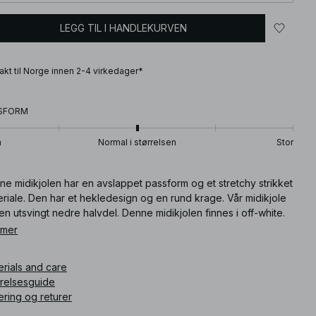
LEGG TIL I HANDLEKURVEN
frakt til Norge innen 2-4 virkedager*
SFORM
n
Normal i størrelsen
Stor
e midikjolen har en avslappet passform og et stretchy strikket
riale. Den har et hekledesign og en rund krage. Vår midikjole
en utsvingt nedre halvdel. Denne midikjolen finnes i off-white.
 mer
ikkelnummer
:
1100-009072-0260
erials and care
rrelsesguide
ering og returer