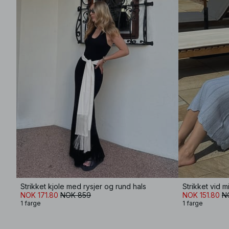
Strikket kjole med rysjer og rund hals
Strikket vid m
NOK 171.80
NOK 859
NOK 151.80
N
1 farge
1 farge