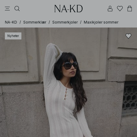
bukser
topper
kjoler
svarte
dyp brun
NA-KD
/
Sommerklær
/
Sommerkjoler
/
Maxikjoler sommer
Nyheter