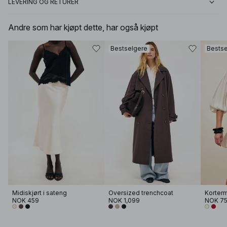
LEVERING OG RETURER
Andre som har kjøpt dette, har også kjøpt
Bestselgere
Bestse
Midiskjørt i sateng
Oversized trenchcoat
NOK 459
NOK 1,099
NOK 7