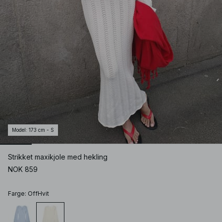
Model
:
173 cm - S
Strikket maxikjole med hekling
NOK 859
Farge
:
OffHvit