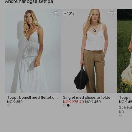
Andre har også sett på
−40%
Topp i bomull med flettet detalj
Singlet med plisserte folder
Topp m
NOK 359
NOK 275.40
NOK 459
NOK 4
Sofi Fa
KD