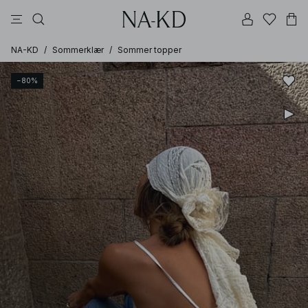
bukser
kjoler
topper
svarte
dyp brun
NA-KD
/
Sommerklær
/
Sommer topper
−80%