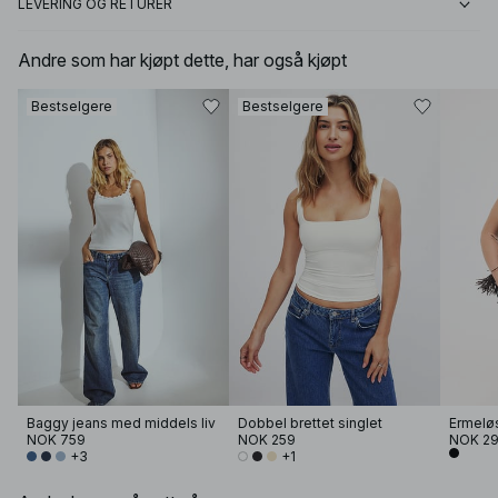
LEVERING OG RETURER
Andre som har kjøpt dette, har også kjøpt
Bestselgere
Bestselgere
Baggy jeans med middels liv
Dobbel brettet singlet
Ermeløs
NOK 759
NOK 259
NOK 2
+3
+1