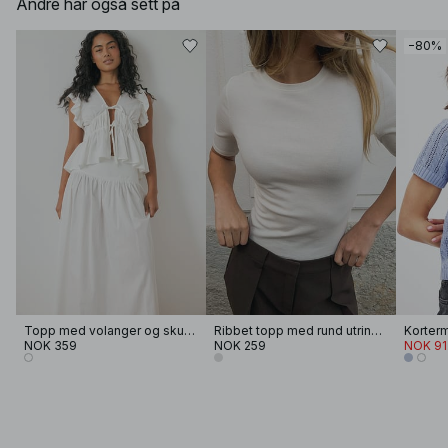
Andre har også sett på
−80%
Topp med volanger og skuldre
Ribbet topp med rund utringning
Korterm
NOK 359
NOK 259
NOK 91