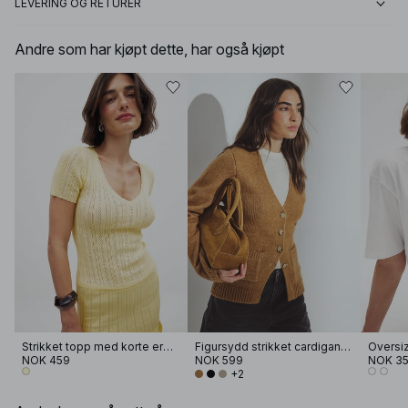
LEVERING OG RETURER
Andre som har kjøpt dette, har også kjøpt
Strikket topp med korte ermer og pointelle
Figursydd strikket cardigan i ullblanding
NOK 459
NOK 599
NOK 3
+2