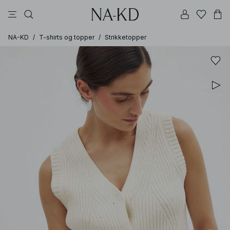
bukser
topper
kjoler
brune
svarte
NA-KD
/
T-shirts og topper
/
Strikketopper