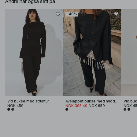
Andre har også sett på
−40%
Vid bukse med struktur
Avslappet bukse med middels liv
Vid buk
NOK 459
NOK 395.40
NOK 659
NOK 4