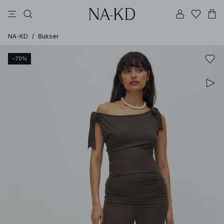
bukser
topper
kjoler
brune
hvite
NA-KD
/
Bukser
−70%