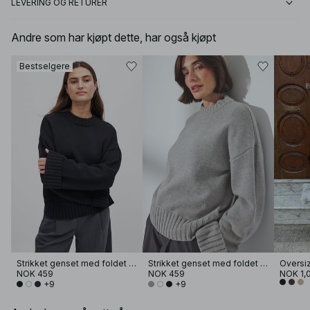
LEVERING OG RETURER
Andre som har kjøpt dette, har også kjøpt
Bestselgere
Strikket genset med foldet erme
Strikket genset med foldet erme
Oversi
NOK 459
NOK 459
NOK 1,
+9
+9