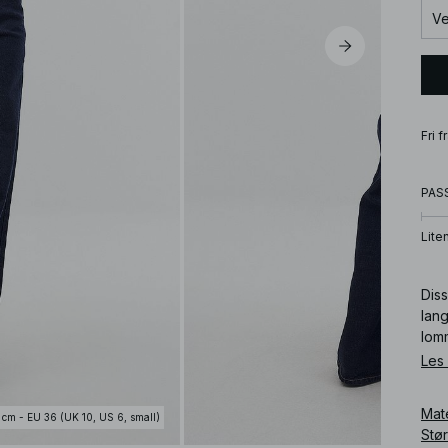
Ve
Fri 
PAS
Lite
Dis
lan
lom
and
Les
Diss
Mat
 cm - EU 36 (UK 10, US 6, small)
Art
Stø