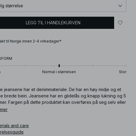
lg størrelse
LEGG TIL I HANDLEKURVEN
frakt til Norge innen 2-4 virkedager*
SFORM
n
Normal i størrelsen
Stor
se jeansene har et denimmateriale. De har en høy midje og et
ge brede bein. Jeansene har en glidelås og knapp lukning og 5
mer. Fargen på dette produktet kan overføres på seg selv eller
re gjenstander. Unnvik kontakt med lysfargede overflater.
 mer
e jeansene finnes i mørkeblått.
erials and care
ikkelnummer
:
1100-007136-1478
rrelsesguide