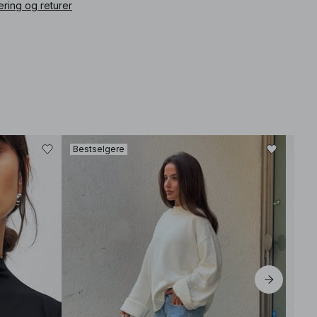
ering og returer
Bestselgere
Best