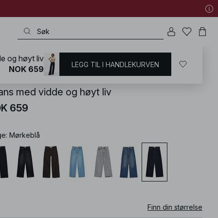
e og høyt liv
LEGG TIL I HANDLEKURVEN
KD
/
Jeans
/
High Waist Jeans
NOK 659
ans med vidde og høyt liv
K 659
ge
:
Mørkeblå
Finn din størrelse