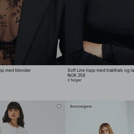
pp med blonder
Soft Line topp med trakthals og 
NOK 259
2 farger
Bestselgere