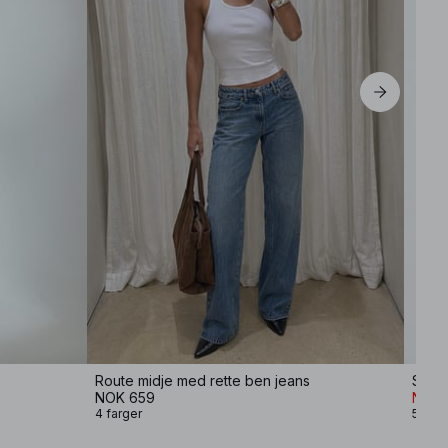
Route midje med rette ben jeans
Studi
NOK 659
NOK 
4 farger
5 farg