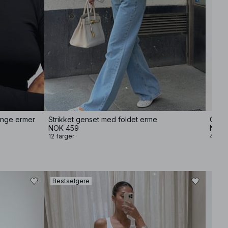
lange ermer
Strikket genset med foldet erme
Overs
NOK 459
NOK 
12 farger
4 farg
Bestselgere
−60