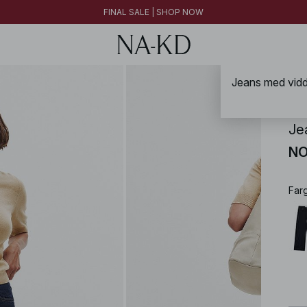
FINAL SALE | SHOP NOW
New styles added: Find favorites at low prices | SHOP NOW
FINAL SALE | SHOP NOW
Jeans med vidd
NA-
Je
NO
Far