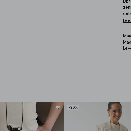
Dit
zel
det
Lee
Art
Mat
Maa
Lev
-30%