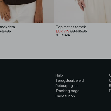
rnekdetail
Top met halternek
 27.95
EUR 7.19
EUR 35.95
3 Kleuren
Hulp
Terugstuurbeleid
C
Retourpagina
B
Tracking page
Cadeaubon