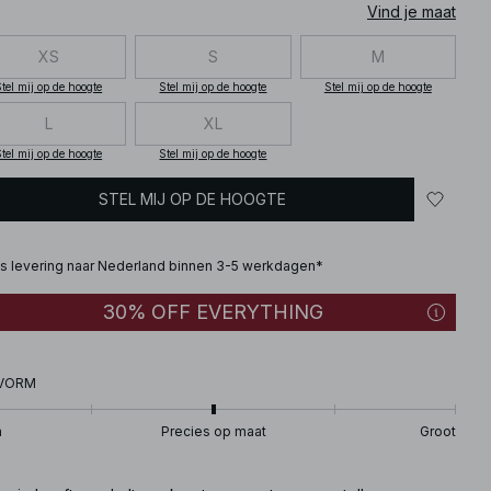
Vind je maat
XS
S
M
tel mij op de hoogte
Stel mij op de hoogte
Stel mij op de hoogte
L
XL
tel mij op de hoogte
Stel mij op de hoogte
STEL MIJ OP DE HOOGTE
is levering naar Nederland binnen 3-5 werkdagen*
30% OFF EVERYTHING
VORM
n
Precies op maat
Groot