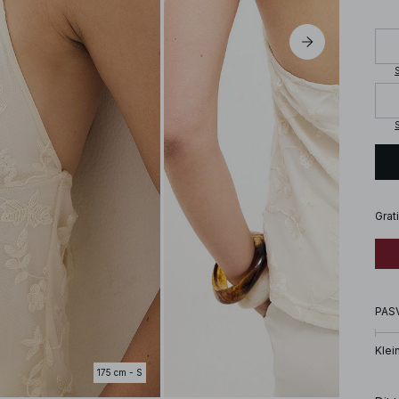
S
S
Grat
PAS
Klei
175 cm - S