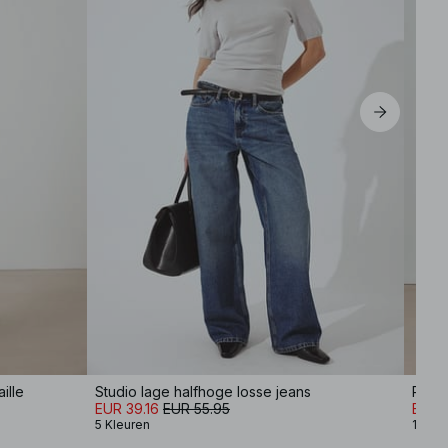
ille
Studio lage halfhoge losse jeans
Punt
EUR 39.16
EUR 55.95
EUR 3
5 Kleuren
1 Kleu