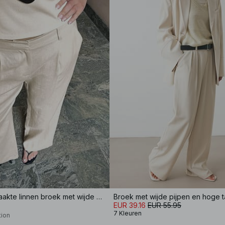
Op maat gemaakte linnen broek met wijde pijpen
Broek met wijde pijpen en hoge ta
EUR 39.16
EUR 55.95
7 Kleuren
tion