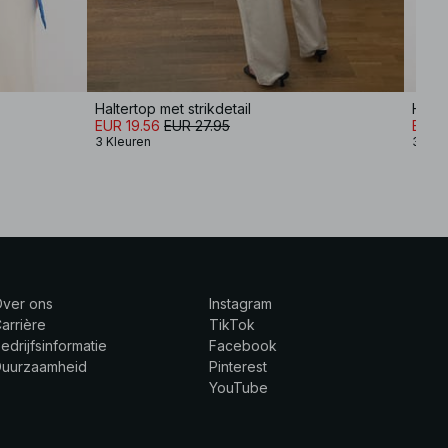
Haltertop met strikdetail
Halte
EUR 19.56
EUR 27.95
EUR 
3 Kleuren
3 Kle
Over ons
Instagram
arrière
TikTok
edrijfsinformatie
Facebook
Duurzaamheid
Pinterest
YouTube