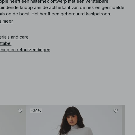
 topje heeft een halternek ontwerp met een verstelbare
fbindende knoop aan de achterkant van de nek en gerimpelde
ails op de borst. Het heeft een geborduurd kantpatroon.
s meer
ikelnummer
:
1100-013133-0001
erials and care
ttabel
ering en retourzendingen
-30%
-30