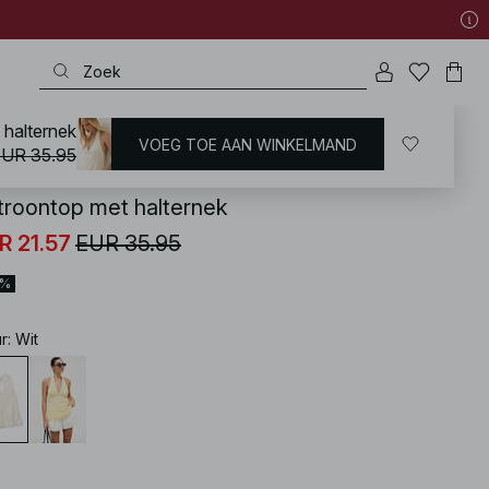
 halternek
VOEG TOE AAN WINKELMAND
KD
/
Tops
/
Open Rug Topjes
UR 35.95
troontop met halternek
R 21.57
EUR 35.95
0%
ur
:
Wit