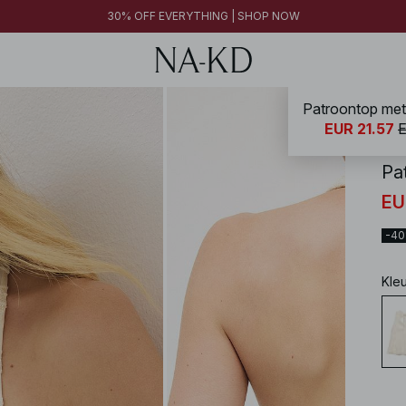
30% OFF EVERYTHING | SHOP NOW
Patroontop met
NA-
EUR 21.57
E
Pa
EU
-4
Kle