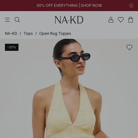
30% OFF EVERYTHING | SHOP NOW
broeken
tops
kleding
bruine
katoenen
NA-KD
/
Tops
/
Open Rug Topjes
-30%