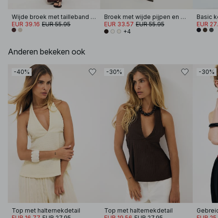
Wijde broek met tailleband van linnenmix
Broek met wijde pijpen en hoge taille
Basic 
EUR 39.16
EUR 55.95
EUR 33.57
EUR 55.95
EUR 27
+4
Anderen bekeken ook
-40%
-30%
-30%
Top met halternekdetail
Top met halternekdetail
Gebreid
EUR 16.77
EUR 27.95
EUR 19.56
EUR 27.95
EUR 25.