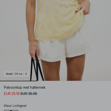
Model
:
174 cm - S
Patroontop met halternek
EUR 25.16
EUR 35.95
Kleur
:
Lichtgeel