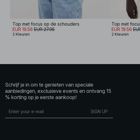
Top met focus op de schouders
Top met focu
EUR 19.56
EUR 27.95
EUR 19.56
EUR
2 Kleuren
2 Kleuren
Schrijf je in om te genieten van speciale
aanbiedingen, exclusieve events en ontvang 15
% korting op je eerste aankoop!
SIGN UP