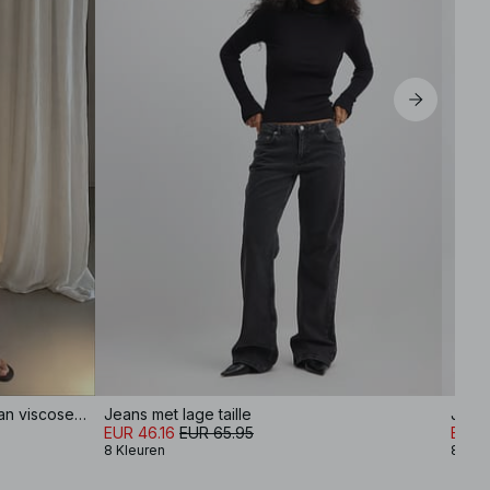
Wijde broek met halfhoge taille van viscosemix
Jeans met lage taille
Jeans
EUR 46.16
EUR 65.95
EUR 
8 Kleuren
8 Kle