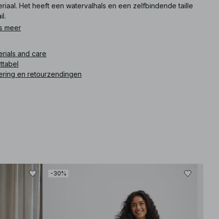
riaal. Het heeft een watervalhals en een zelfbindende taille
il.
s meer
ikelnummer
:
1100-012837-0048
erials and care
ttabel
ering en retourzendingen
-30%
-30