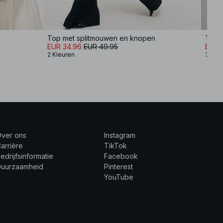
Top met splitmouwen en knopen
T-shi
EUR 34.96
EUR 49.95
EUR 
2 Kleuren
3 Kle
Over ons
Instagram
arrière
TikTok
edrijfsinformatie
Facebook
Duurzaamheid
Pinterest
YouTube