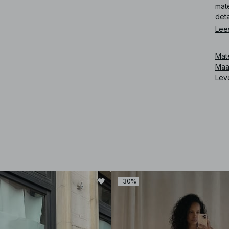
mate
deta
Lee
Art
Mat
Maa
Lev
-30%