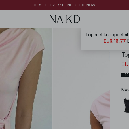
30% OFF EVERYTHING | SHOP NOW
Top met knoopdetail i
NA-
EUR 16.77
Top
EU
-4
Kle