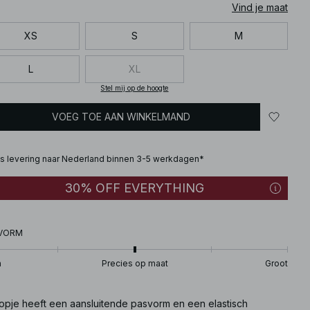
Vind je maat
XS
S
M
L
XL
Stel mij op de hoogte
VOEG TOE AAN WINKELMAND
is levering naar Nederland binnen 3-5 werkdagen*
30% OFF EVERYTHING
VORM
n
Precies op maat
Groot
 topje heeft een aansluitende pasvorm en een elastisch