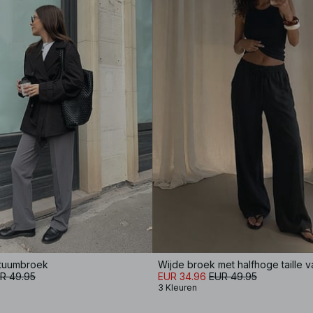
stuumbroek
R 49.95
EUR 34.96
EUR 49.95
3 Kleuren