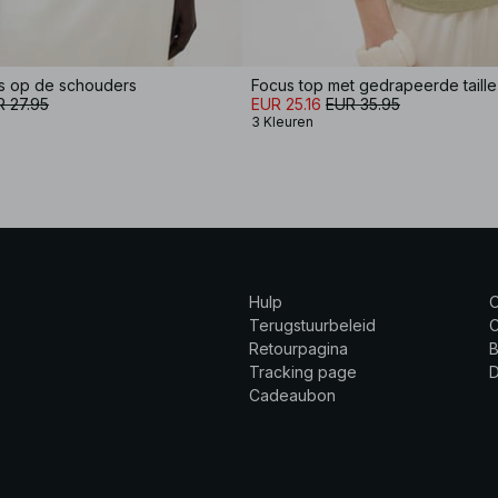
s op de schouders
Focus top met gedrapeerde taille
 27.95
EUR 25.16
EUR 35.95
3 Kleuren
Hulp
Terugstuurbeleid
C
Retourpagina
B
Tracking page
Cadeaubon