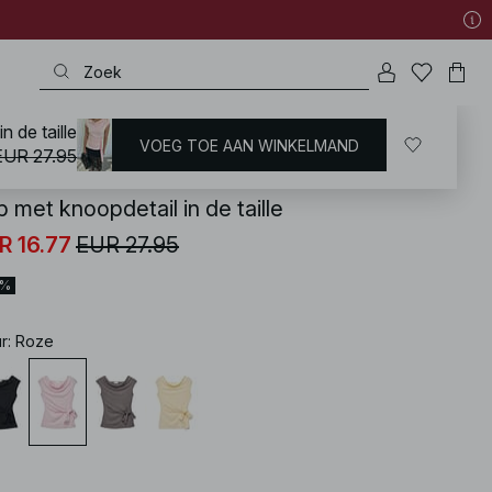
n de taille
VOEG TOE AAN WINKELMAND
KD
/
Tops
/
Mouwloze Tops
EUR 27.95
 met knoopdetail in de taille
R 16.77
EUR 27.95
0%
ur
:
Roze