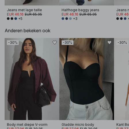
Jeans met lage taille
Halfhoge baggy jeans
Jeans m
EUR 46.16
EUR 65.95
EUR 46.16
EUR 65.95
EUR 46
+5
+3
Anderen bekeken ook
-30%
-30%
-30%
Body met diepe V-vorm
Gladde micro body
Kant B
EUR 27.96
EUR 39.95
EUR 27.96
EUR 39.95
EUR 27