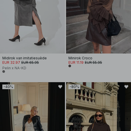
Midirok van imitatiesuède
Minirok Croco
EUR 32.97
EUR 65.95
EUR 11.19
EUR 55.95
Pelin x NA-KD
-40%
-80%