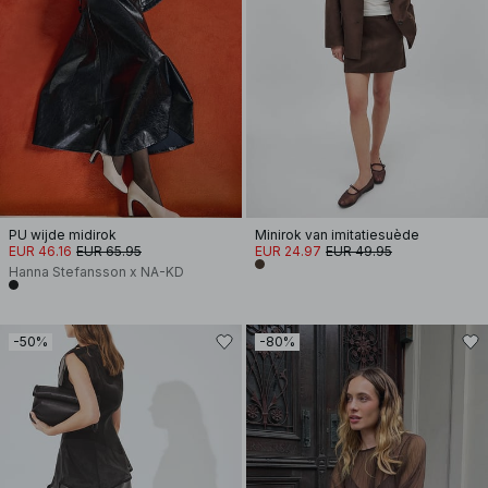
PU wijde midirok
Minirok van imitatiesuède
EUR 46.16
EUR 65.95
EUR 24.97
EUR 49.95
Hanna Stefansson x NA-KD
-50%
-80%