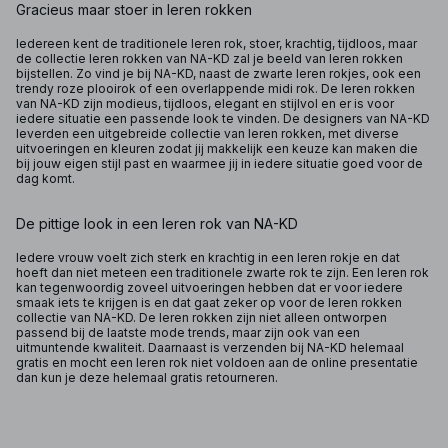
Gracieus maar stoer in leren rokken
Iedereen kent de traditionele leren rok, stoer, krachtig, tijdloos, maar
de collectie leren rokken van NA-KD zal je beeld van leren rokken
bijstellen. Zo vind je bij NA-KD, naast de zwarte leren rokjes, ook een
trendy roze plooirok of een overlappende midi rok. De leren rokken
van NA-KD zijn modieus, tijdloos, elegant en stijlvol en er is voor
iedere situatie een passende look te vinden. De designers van NA-KD
leverden een uitgebreide collectie van leren rokken, met diverse
uitvoeringen en kleuren zodat jij makkelijk een keuze kan maken die
bij jouw eigen stijl past en waarmee jij in iedere situatie goed voor de
dag komt.
De pittige look in een leren rok van NA-KD
Iedere vrouw voelt zich sterk en krachtig in een leren rokje en dat
hoeft dan niet meteen een traditionele zwarte rok te zijn. Een leren rok
kan tegenwoordig zoveel uitvoeringen hebben dat er voor iedere
smaak iets te krijgen is en dat gaat zeker op voor de leren rokken
collectie van NA-KD. De leren rokken zijn niet alleen ontworpen
passend bij de laatste mode trends, maar zijn ook van een
uitmuntende kwaliteit. Daarnaast is verzenden bij NA-KD helemaal
gratis en mocht een leren rok niet voldoen aan de online presentatie
dan kun je deze helemaal gratis retourneren.