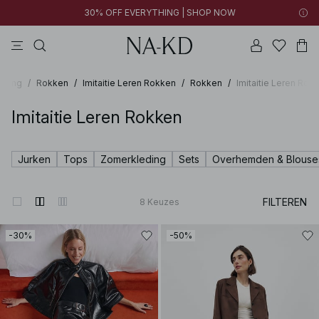
30% OFF EVERYTHING | SHOP NOW
jurken
lange mouwen tops
tops
broeken
bruine
eding
/
Rokken
/
Imitaitie Leren Rokken
/
Rokken
/
Imitaitie Leren Rok
Imitaitie Leren Rokken
Jurken
Tops
Zomerkleding
Sets
Overhemden & Blouse
FILTEREN
8
Keuzes
-30%
-50%