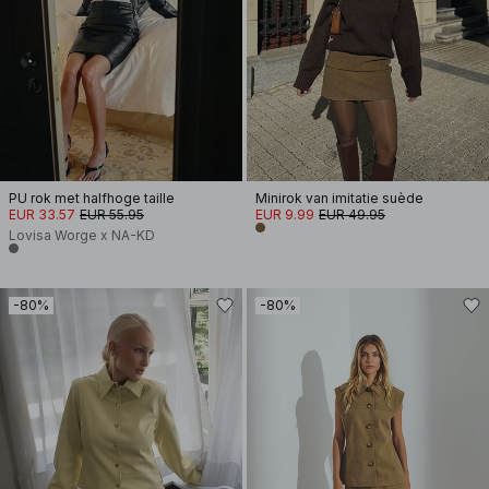
PU rok met halfhoge taille
Minirok van imitatie suède
EUR 33.57
EUR 55.95
EUR 9.99
EUR 49.95
Lovisa Worge x NA-KD
-80%
-80%