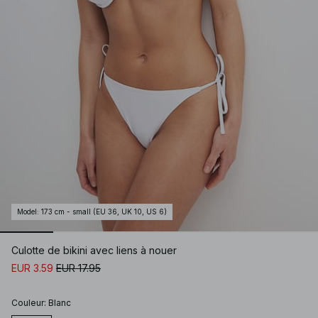
Model
:
173 cm - small (EU 36, UK 10, US 6)
Culotte de bikini avec liens à nouer
EUR 3.59
EUR 17.95
Couleur
:
Blanc