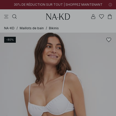
30% DE RÉDUCTION SUR TOUT | SHOPPEZ MAINTENANT
pantalons
tops
robes
noirs
marron
NA-KD
/
Maillots de bain
/
Bikinis
-80%