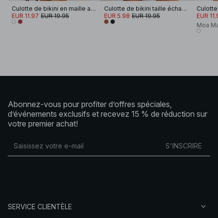
Culotte de bikini en maille au crochet à lanières à nouer
Culotte de bikini taille échancrée
EUR 11.97
EUR 19.95
EUR 5.98
EUR 19.95
EUR 11.
Moa Ma
Abonnez-vous pour profiter d’offres spéciales,
d’événements exclusifs et recevez 15 % de réduction sur
votre premier achat!
S'INSCRIRE
SERVICE CLIENTÈLE