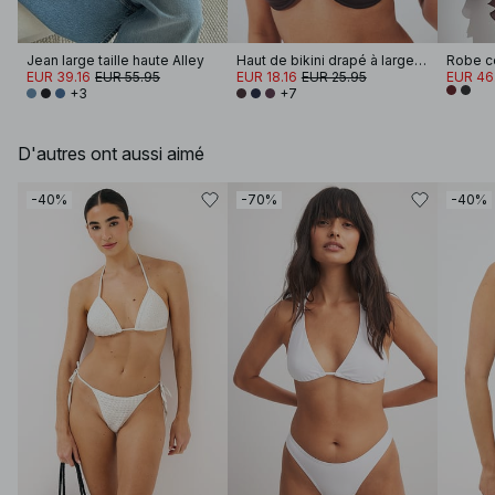
Jean large taille haute Alley
Haut de bikini drapé à larges bretelles
EUR 39.16
EUR 55.95
EUR 18.16
EUR 25.95
EUR 46
+3
+7
D'autres ont aussi aimé
-40%
-70%
-40%