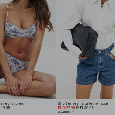
kini échancrée
Short en jean à taille mi-haute
 19.95
EUR 27.96
EUR 39.95
3 Couleurs