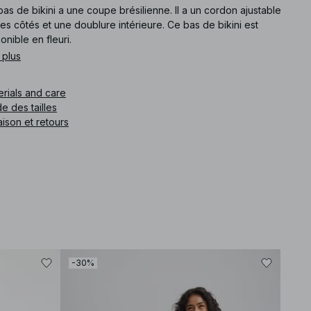
as de bikini a une coupe brésilienne. Il a un cordon ajustable
les côtés et une doublure intérieure. Ce bas de bikini est
onible en fleuri.
 plus
e article
:
1100-010536-4329
erials and care
e des tailles
aison et retours
-30%
-60