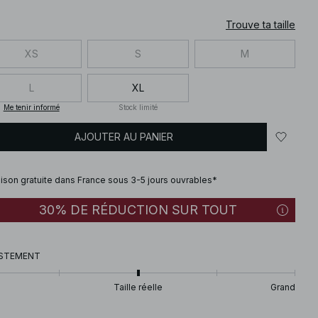
Trouve ta taille
XS
S
M
L
XL
Me tenir informé
Stock limité
AJOUTER AU PANIER
aison gratuite dans France sous 3-5 jours ouvrables*
30% DE RÉDUCTION SUR TOUT
STEMENT
Taille réelle
Grand