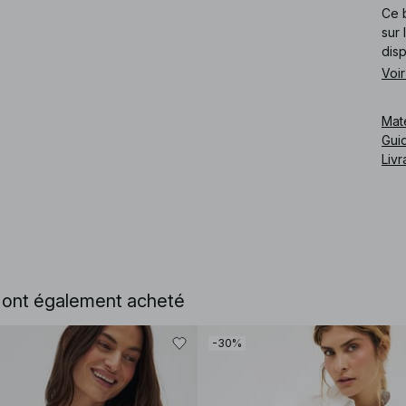
Ce b
sur 
disp
Voir
Cod
Mat
Guid
Livr
e ont également acheté
-30%