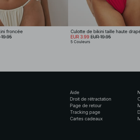
kini froncée
 19.95
EUR 3.99
EUR 19.95
5 Couleurs
Aide
N
Droit de rétractation
C
Page de retour
M
Tracking page
D
Cartes cadeaux