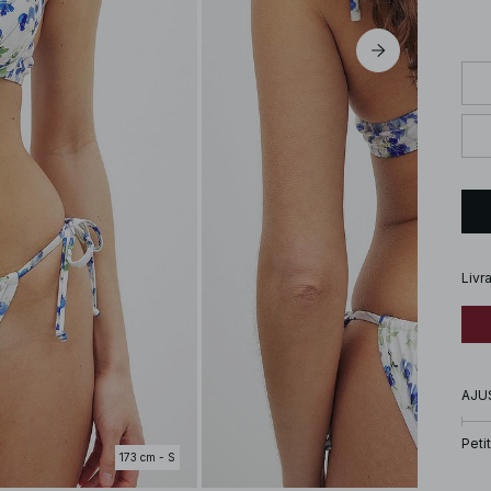
Livr
AJU
Petit
173 cm - S