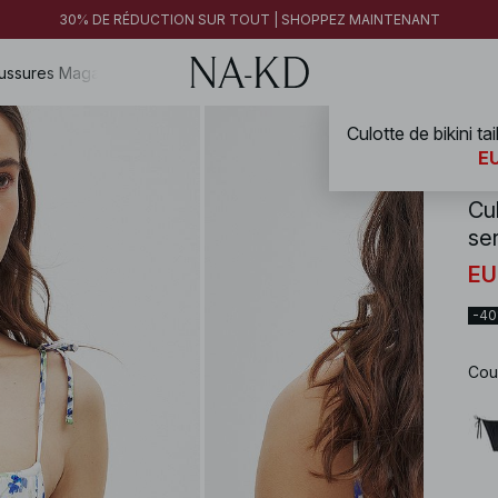
30% DE RÉDUCTION SUR TOUT | SHOPPEZ MAINTENANT
30% DE RÉDUCTION SUR TOUT | SHOPPEZ MAINTENANT
FINAL SALE | SHOPPEZ MAINTENANT
ussures
Magazine
NA-
EU
Cul
se
EU
-4
Cou