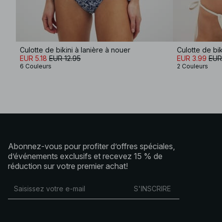
Culotte de bikini à lanière à nouer
Culotte de bi
EUR 5.18
EUR 12.95
EUR 3.99
EUR
6 Couleurs
2 Couleurs
Abonnez-vous pour profiter d’offres spéciales,
d’événements exclusifs et recevez 15 % de
réduction sur votre premier achat!
S'INSCRIRE