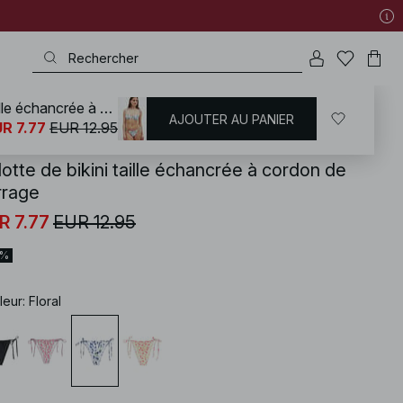
Culotte de bikini taille échancrée à cordon de serrage
AJOUTER AU PANIER
KD
/
Maillots de bain
/
Bikinis
/
Mix & match
R 7.77
EUR 12.95
otte de bikini taille échancrée à cordon de
rrage
R 7.77
EUR 12.95
0%
leur
:
Floral