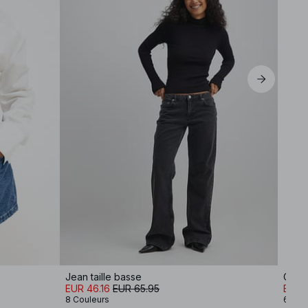
Jean taille basse
Culot
EUR 46.16
EUR 65.95
EUR 5
8 Couleurs
6 Cou