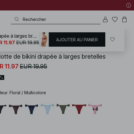
Culotte de bikini drapée à larges bretelles
AJOUTER AU PANIER
KD
/
Maillots de bain
/
Bikinis
/
Bas de maillots
R 11.97
EUR 19.95
otte de bikini drapée à larges bretelles
R 11.97
EUR 19.95
0%
leur
:
Floral / Multicolore
+
4