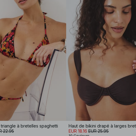
 triangle à bretelles spaghetti
Haut de bikini drapé à larges bret
R 22.95
EUR 18.16
EUR 25.95
10 Couleurs