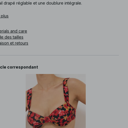
il drapé réglable et une doublure intégrale.
e article
 plus
:
1100-012608-3159
erials and care
e des tailles
aison et retours
icle correspondant