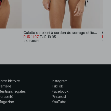
Culotte de bikini à cordon de serrage et liens latéraux
Culot
EUR 11.97
EUR 19.95
EUR 
3 Couleurs
4 Cou
otre histoire
Instagram
arrière
TikTok
entions légales
Facebook
urabilité
Pinterest
Magazine
YouTube