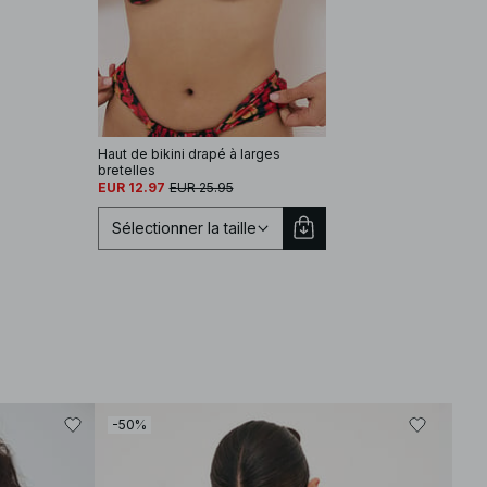
Haut de bikini drapé à larges
bretelles
EUR 12.97
EUR 25.95
Sélectionner la taille
Sélectionnez une taille
EU 70A
EU 70B
EU 70C
-50%
-30
EU 70D