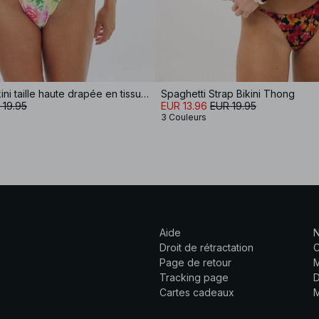
Culotte de bikini taille haute drapée en tissu brillant
Spaghetti Strap Bikini Thong
 19.95
EUR 13.96
EUR 19.95
3 Couleurs
Aide
N
Droit de rétractation
C
Page de retour
M
Tracking page
D
Cartes cadeaux