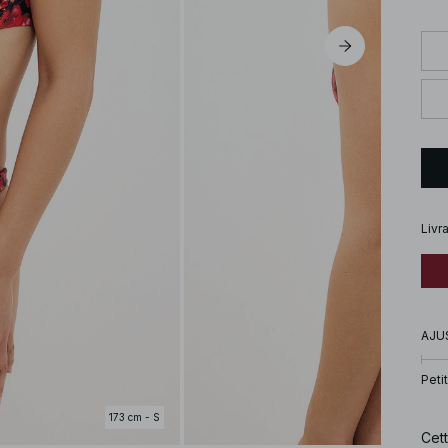
Livr
AJU
Petit
173 cm - S
Cett