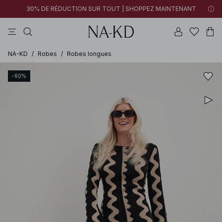
30% DE RÉDUCTION SUR TOUT | SHOPPEZ MAINTENANT
pantalons
tops
blancs
noirs
marron
NA-KD
/
Robes
/
Robes longues
-60%