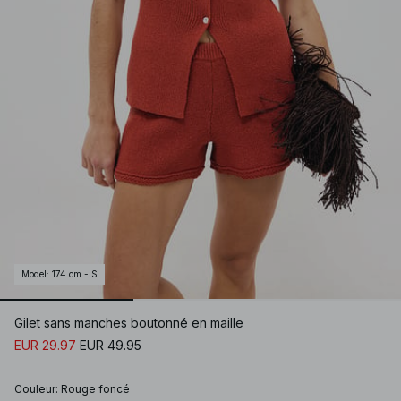
Model
:
174 cm - S
Gilet sans manches boutonné en maille
EUR 29.97
EUR 49.95
Couleur
:
Rouge foncé