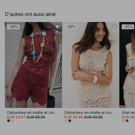
D'autres ont aussi aimé
-40%
-30%
-30%
Débardeur en maille et crochet
Débardeur en maille et crochet
Gilet e
EUR 29.97
EUR 49.95
EUR 34.96
EUR 49.95
EUR 46