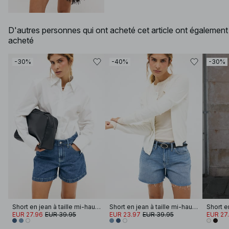
D'autres personnes qui ont acheté cet article ont également
acheté
-30%
-40%
-30%
Short en jean à taille mi-haute
Short en jean à taille mi-haute
Short e
EUR 27.96
EUR 39.95
EUR 23.97
EUR 39.95
EUR 27