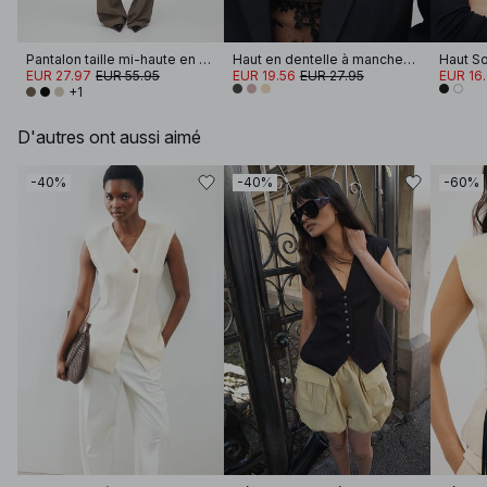
Pantalon taille mi-haute en tissu mélangé
Haut en dentelle à manches longues
EUR 27.97
EUR 55.95
EUR 19.56
EUR 27.95
EUR 16
+1
D'autres ont aussi aimé
-40%
-40%
-60%