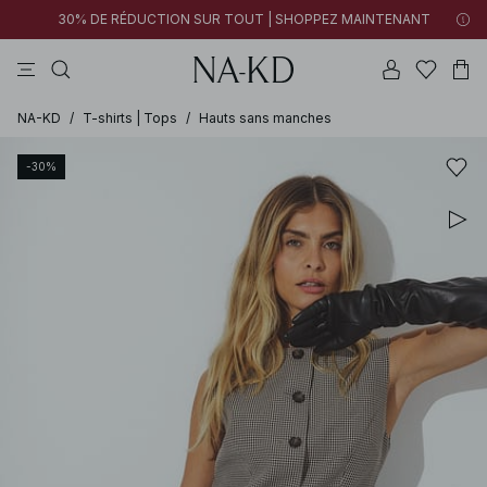
30% DE RÉDUCTION SUR TOUT | SHOPPEZ MAINTENANT
tops
pantalons
robes
tops manches longues
marron
NA-KD
/
T-shirts | Tops
/
Hauts sans manches
-30%