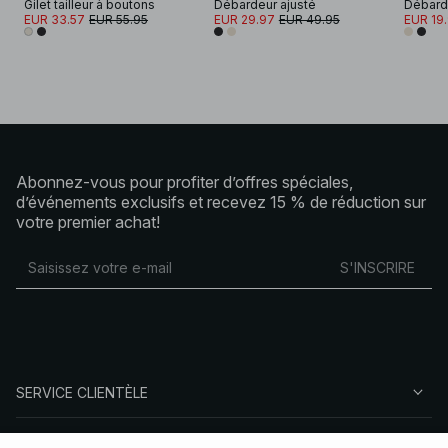
Gilet tailleur à boutons
Débardeur ajusté
Débard
EUR 33.57
EUR 55.95
EUR 29.97
EUR 49.95
EUR 19
Abonnez-vous pour profiter d’offres spéciales,
d’événements exclusifs et recevez 15 % de réduction sur
votre premier achat!
S'INSCRIRE
SERVICE CLIENTÈLE
À PROPOS DE NA-KD