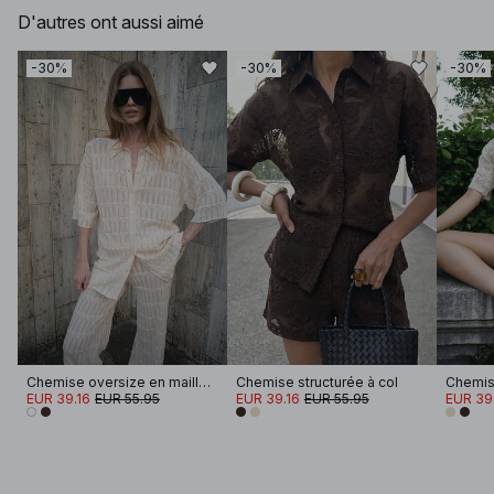
D'autres ont aussi aimé
-30%
-30%
-30%
Chemise oversize en maille pointelle
Chemise structurée à col
Chemise
EUR 39.16
EUR 55.95
EUR 39.16
EUR 55.95
EUR 39