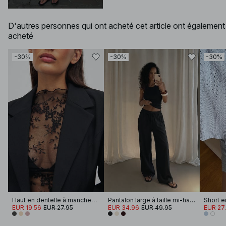
D'autres personnes qui ont acheté cet article ont également
acheté
-30%
-30%
-30%
Haut en dentelle à manches longues
Pantalon large à taille mi-haute en viscose mélangée
Short e
EUR 19.56
EUR 27.95
EUR 34.96
EUR 49.95
EUR 27